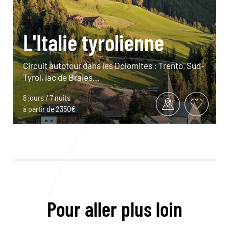
L'Italie tyrolienne
Circuit autotour dans les Dolomites : Trento, Sud-
Tyrol, lac de Braies…
8 jours / 7 nuits
à partir de 2350€
Pour aller plus loin