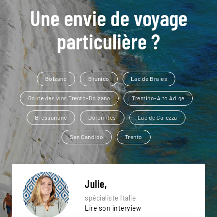
Une envie de voyage
particulière ?
Bolzano
Brunico
Lac de Braies
Route des vins Trento-Bolzano
Trentino-Alto Adige
Bressanone
Dolomites
Lac de Carezza
San Candido
Trento
Julie,
spécialiste Italie
Lire son interview