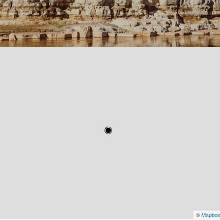
©
Mapbo