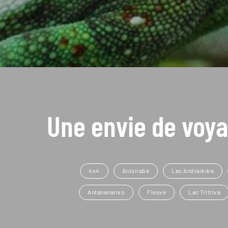
Une envie de voya
4x4
Antsirabe
Lac Andraikiba
Antananarivo
Fleuve
Lac Tritriva