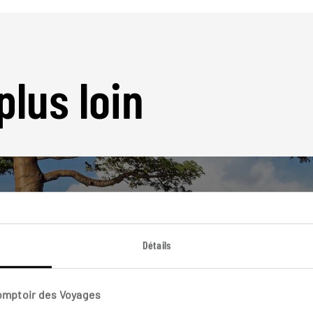
plus loin
Détails
Nos 9 idées de voyage
Madagascar
Comptoir des Voyages