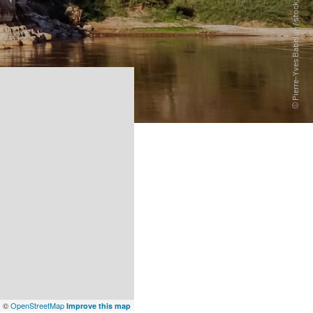
x
©
OpenStreetMap
Improve this map