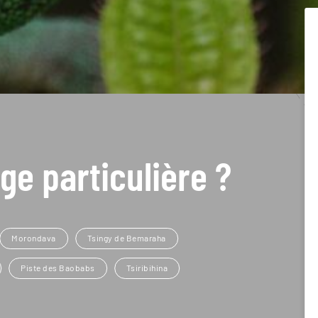
ge particulière ?
Morondava
Tsingy de Bemaraha
Piste des Baobabs
Tsiribihina