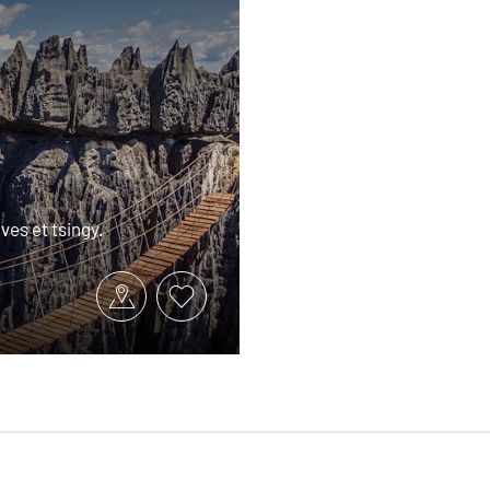
a
ves et tsingy.