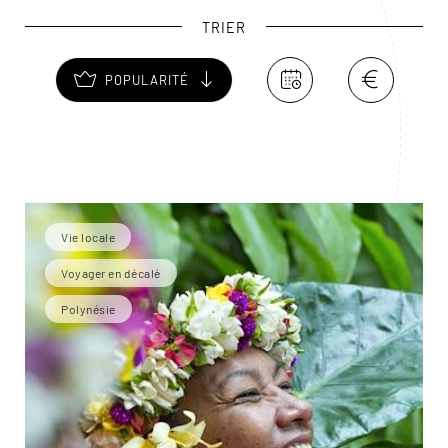
traces de James Cook, premier européen à explorer l’île
TRIER
en 1777…
POPULARITÉ
Vie locale
Voyager en décalé
Polynésie