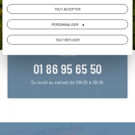
TOUT ACCEPTER
PERSONNALISER
DEMANDER UN DEVIS
TOUT REFUSER
ou
Construisez votre voyage avec un spécialiste
Polynésie
01 86 95 65 50
Du lundi au samedi de 09h30 à 18h30