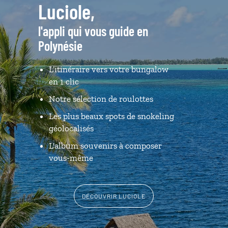
Luciole,
l'appli qui vous guide en
Polynésie
L’itinéraire vers votre bungalow
en 1 clic
Notre sélection de roulottes
Les plus beaux spots de snokeling
géolocalisés
L'album souvenirs à composer
vous-même
DÉCOUVRIR LUCIOLE