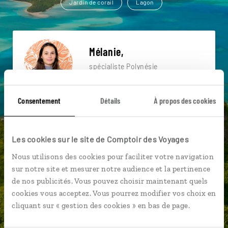
Jardin de corail
Lagon
Mélanie,
spécialiste Polynésie
Lire son interview
Suivez vos envies et demandez conseils à nos
Consentement
Détails
À propos des cookies
spécialistes
Ils sauront organiser votre itinéraire au plus
Les cookies sur le site de Comptoir des Voyages
près de vos envies et de la réalité du pays.
Nous utilisons des cookies pour faciliter votre navigation
Échangez en face à face ou depuis nos studios
sur notre site et mesurer notre audience et la pertinence
connectés en agence, mais aussi par email ou
de nos publicités. Vous pouvez choisir maintenant quels
téléphone.
cookies vous acceptez. Vous pourrez modifier vos choix en
Vous gardez le même interlocuteur avant,
cliquant sur « gestion des cookies » en bas de page.
pendant et après votre voyage.