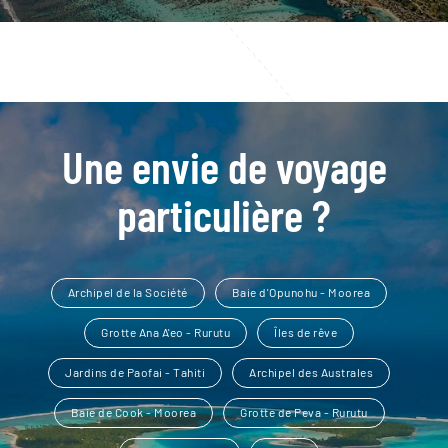
Une envie de voyage
particulière ?
Archipel de la Société
Baie d'Opunohu - Moorea
Grotte Ana A'eo - Rurutu
Îles de rêve
Jardins de Paofai - Tahiti
Archipel des Australes
Baie de Cook - Moorea
Grotte de Peva - Rurutu