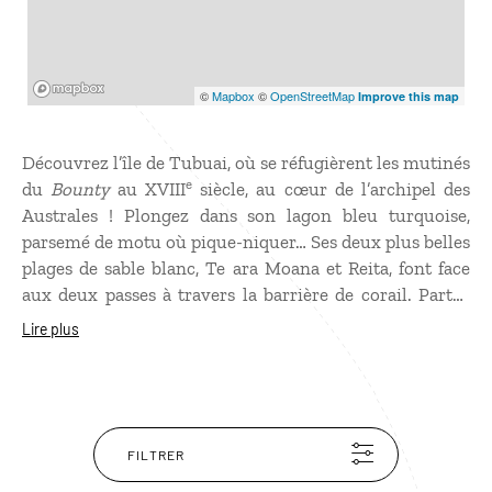
Mapbox
©
Mapbox
©
OpenStreetMap
Improve this map
Découvrez l’île de Tubuai, où se réfugièrent les mutinés
e
du
Bounty
au XVIII
siècle, au cœur de l’archipel des
Australes ! Plongez dans son lagon bleu turquoise,
parsemé de motu où pique-niquer… Ses deux plus belles
plages de sable blanc, Te ara Moana et Reita, font face
aux deux passes à travers la barrière de corail. Partez
en randonnée à travers des paysages champêtres sur
Lire plus
ses deux chaînes volcaniques, jusqu’au haut du Mont
Taita’a qui culmine à 422 mètres, croisant peut-être en
chemin un marae, les lieux de culte polynésiens. Allez à
la rencontre des femmes en train de coudre des tifaifai,
des couvertures en patchwork polynésien, aux motifs
FILTRER
appréciés sur les marchés de Papeete ! Un séjour sur les