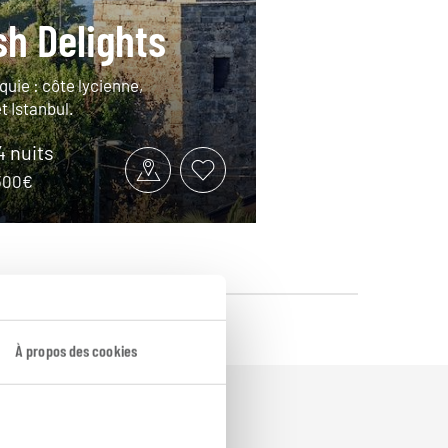
sh Delights
quie : côte lycienne,
 Istanbul.
14 nuits
3300€
À propos des cookies