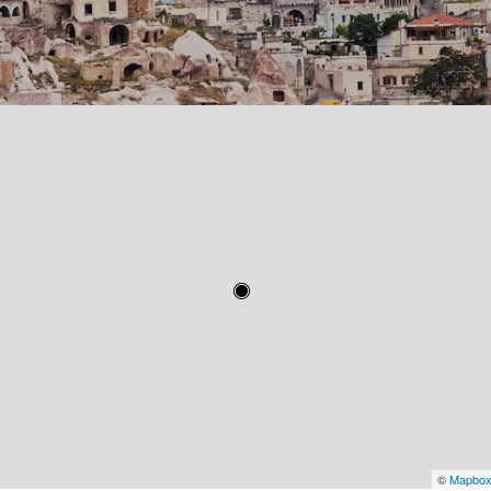
©
Mapbo