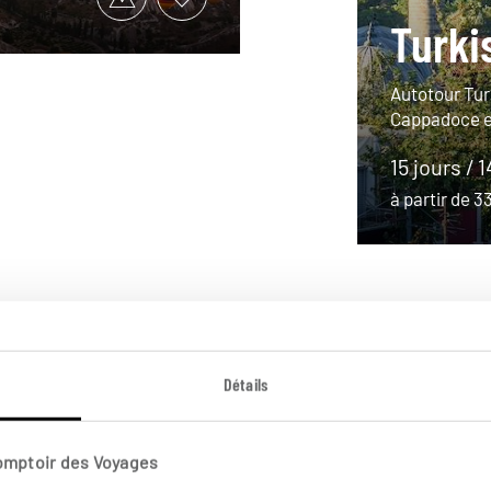
Turki
Autotour Tur
Cappadoce et
15 jours / 
à partir de 
Détails
Comptoir des Voyages