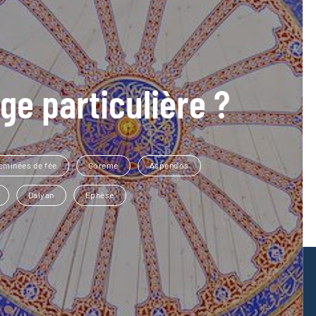
ge particulière ?
eminées de fée
Göreme
Aspendos
Dalyan
Ephèse