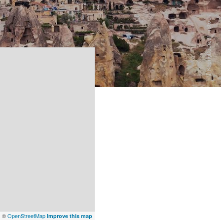
x
©
OpenStreetMap
Improve this map