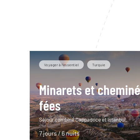
Voyager à l’essentiel
Turquie
Minarets et chemin
fées
Séjour combiné Cappadoce et Istanbul.
7 jours / 6 nuits