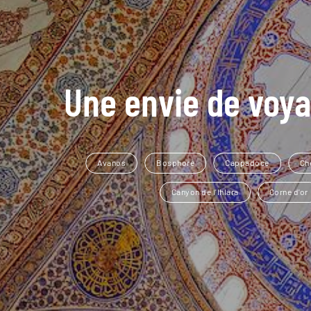
Une envie de voya
Avanos
Bosphore
Cappadoce
Ch
Canyon de l'Ihlara
Corne d'or