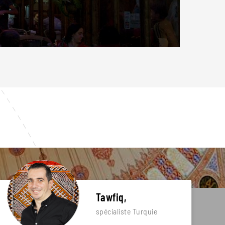
Tawfiq,
spécialiste Turquie