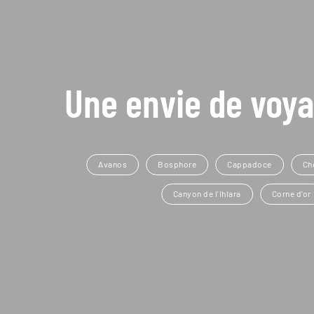
Une envie de voya
Avanos
Bosphore
Cappadoce
Ch
Canyon de l'Ihlara
Corne d'or