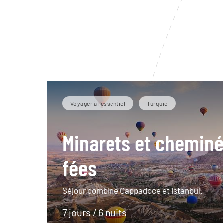
Voyager à l’essentiel
Turquie
Minarets et chemin
fées
Séjour combiné Cappadoce et Istanbul.
7 jours / 6 nuits