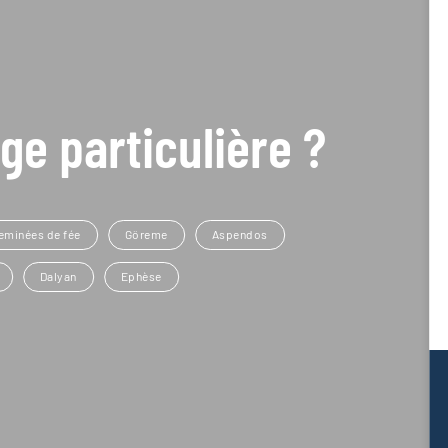
ge particulière ?
eminées de fée
Göreme
Aspendos
Dalyan
Ephèse