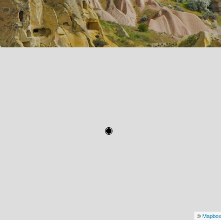
©
Mapbo