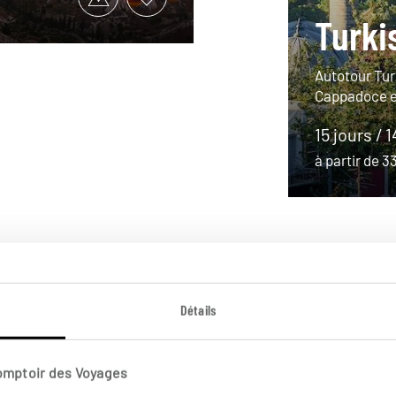
Turki
Autotour Tur
Cappadoce et
15 jours / 
à partir de 
Détails
Comptoir des Voyages