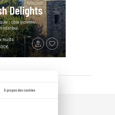
sh Delights
quie : côte lycienne,
 Istanbul.
14 nuits
3300€
À propos des cookies