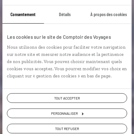
Consentement
Détails
À propos des cookies
Minarets et
cheminées de fées
Les cookies sur le site de Comptoir des Voyages
Nous utilisons des cookies pour faciliter votre navigation
Séjour combiné Cappadoce et Istanbul.
sur notre site et mesurer notre audience et la pertinence
de nos publicités. Vous pouvez choisir maintenant quels
cookies vous acceptez. Vous pourrez modifier vos choix en
Voyager à l’essentiel
cliquant sur « gestion des cookies » en bas de page.
Voir les 36 avis sur les voyages en Turquie
TOUT ACCEPTER
PERSONNALISER
VOIR LA GALERIE PHOTOS
TOUT REFUSER