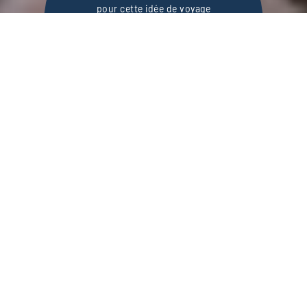
pour cette idée de voyage
7 jours / 6 nuits
DEMANDER UN DEVIS
Voyage dans la mythique Istanbul et la
superbe Cappadoce, où se dressent villages
pittoresques et cheminées de fées.
De la Cappadoce à Istanbul, d’une émotion à une
autre, ce
circuit en Turquie
vous réserve deux