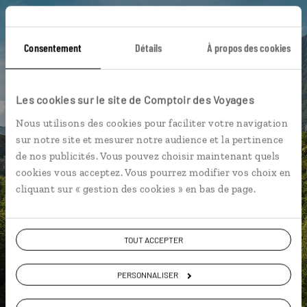
Une envie de voyage
particulière ?
Consentement
Détails
À propos des cookies
Les cookies sur le site de Comptoir des Voyages
Bled
Bovec
Château de Predjama
Nous utilisons des cookies pour faciliter votre navigation
sur notre site et mesurer notre audience et la pertinence
Grottes de Postojna
Kanal
Bohinj
de nos publicités. Vous pouvez choisir maintenant quels
Cascade de Kozjak
Col de Vrsic
cookies vous acceptez. Vous pourrez modifier vos choix en
cliquant sur « gestion des cookies » en bas de page.
Grottes de Skocjan
Ljubljana
TOUT ACCEPTER
Nicolas,
PERSONNALISER
spécialiste Slovénie