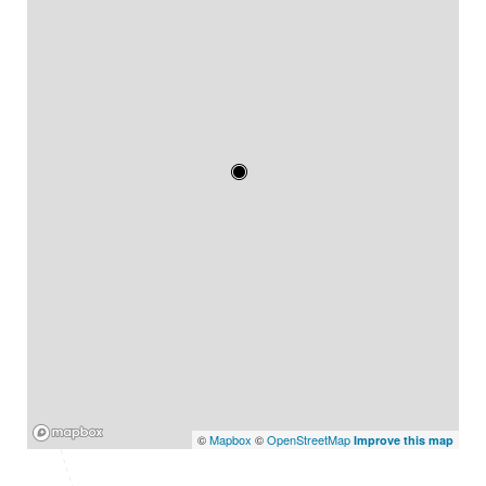
Mapbox
©
Mapbox
©
OpenStreetMap
Improve this map