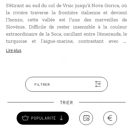
S’étirant au sud du col de Vrsic jusqu’à Nova Gorica, où
la rivière traverse la frontière italienne et devient
l’Isonzo, cette vallée est l’une des merveilles de
Slovénie. Difficile de rester insensible à la couleur
extraordinaire de la Soca, oscillant entre l’émeraude, le
turquoise et l’aigue-marine, contrastant avec la
blancheur de la roche calcaire. Parsemée de gorges et
Lire plus
de cascades, formée par endroits de rapides, cette
rivière enchantée est propice au kayak et au rafting au
départ de Bovec, bourgade située à l’entrée du parc
national du Triglav. Les amateurs d’histoire ne
manqueront pas d’emprunter le Chemin de la Paix ou
FILTRER
la route historique de Kobarid, en mémoire des
batailles du Front Isonzo lors de la Première Guerre
TRIER
Mondiale.
POPULARITÉ