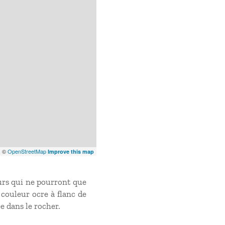
x
©
OpenStreetMap
Improve this map
urs qui ne pourront que
 couleur ocre à flanc de
e dans le rocher.