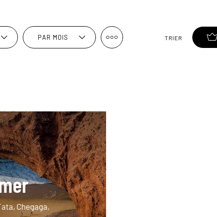
PAR MOIS
TRIER
 mer
Tata, Chegaga,