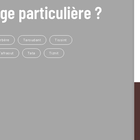
ge particulière ?
rbère
Taroudant
Tissint
Tafraout
Tata
Tiznit