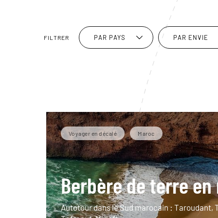
PAR PAYS
PAR ENVIE
FILTRER
Voyager en décalé
Maroc
Berbère de terre en
Autotour dans le Sud marocain : Taroudant, 