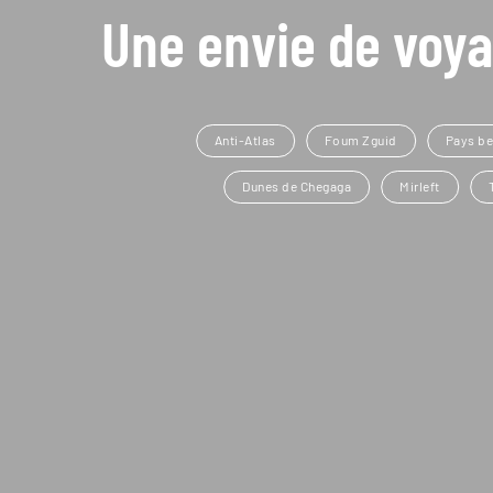
Une envie de voya
Anti-Atlas
Foum Zguid
Pays be
Dunes de Chegaga
Mirleft