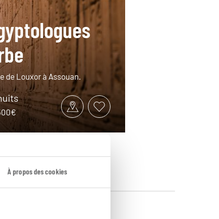
gyptologues
rbe
lle de Louxor à Assouan.
nuits
2500€
À propos des cookies