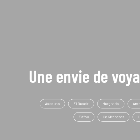
Une envie de voya
Assouan
El Quseir
Hurghada
Am
Edfou
Île Kitchener