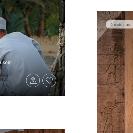
Grands sites
useir.