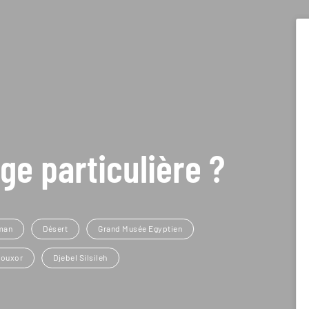
ge particulière ?
man
Désert
Grand Musée Egyptien
Louxor
Djebel Silsileh