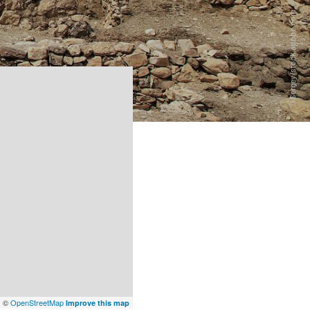
x
©
OpenStreetMap
Improve this map