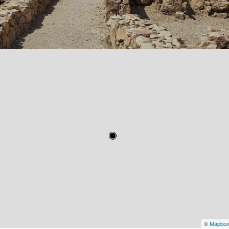
©
Mapbo