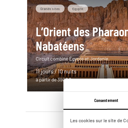
Grands sites
Egypte
L’Orient des Pharao
Nabatéens
Circuit combiné Égypte et Jordanie.
11 jours / 10 nuits
à partir de 3900€
Consentement
Les cookies sur le site de 