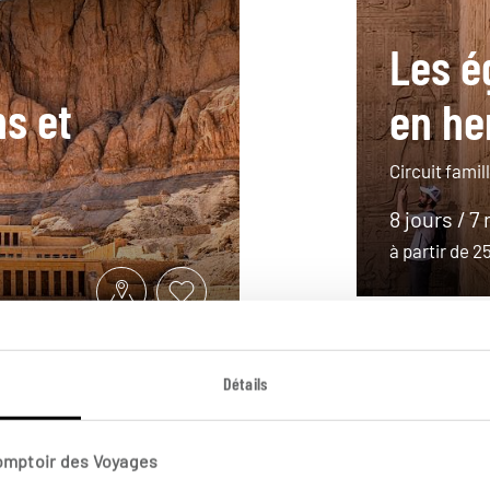
Les é
ns et
en he
Circuit fami
8 jours / 7 
à partir de 
Détails
Comptoir des Voyages