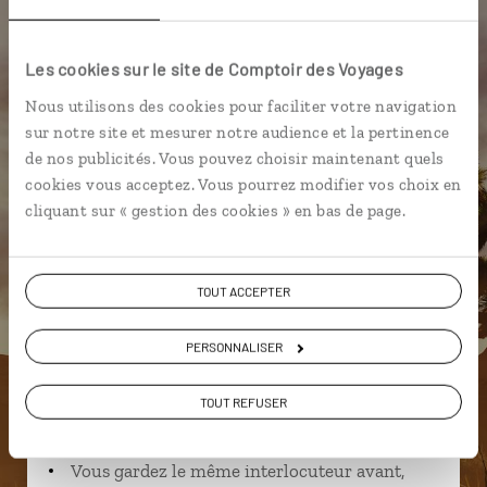
Grand Canyon de Yellowstone
Les cookies sur le site de Comptoir des Voyages
Nous utilisons des cookies pour faciliter votre navigation
sur notre site et mesurer notre audience et la pertinence
Sophie,
de nos publicités. Vous pouvez choisir maintenant quels
spécialiste Etats-Unis
cookies vous acceptez. Vous pourrez modifier vos choix en
Lire son interview
cliquant sur « gestion des cookies » en bas de page.
Suivez vos envies et demandez conseils à nos
spécialistes
TOUT ACCEPTER
Ils sauront organiser votre itinéraire au plus
près de vos envies et de la réalité du pays.
PERSONNALISER
Échangez en face à face ou depuis nos studios
TOUT REFUSER
connectés en agence, mais aussi par email ou
téléphone.
Vous gardez le même interlocuteur avant,