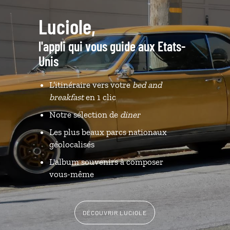
Luciole,
l'appli qui vous guide aux Etats-
Unis
L’itinéraire vers votre
bed and
breakfast
en 1 clic
Notre sélection de
diner
Les plus beaux parcs nationaux
géolocalisés
L'album souvenirs à composer
vous-même
DÉCOUVRIR LUCIOLE