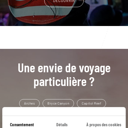
DÉCOUVRIR
Une envie de voyage
particulière ?
Arches
Bryce Canyon
Capitol Reef
Far West
Las Vegas
Antelope Canyon
Consentement
Détails
À propos des cookies
Arizona
Canyonlands
Geyser