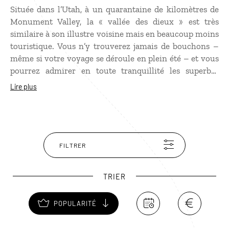
Située dans l’Utah, à un quarantaine de kilomètres de
Monument Valley, la « vallée des dieux » est très
similaire à son illustre voisine mais en beaucoup moins
touristique. Vous n’y trouverez jamais de bouchons –
même si votre voyage se déroule en plein été – et vous
pourrez admirer en toute tranquillité les superbes
formations rocheuses aux couleurs orangées. La piste
Lire plus
qui traverse le parc a l’avantage de s’approcher au plus
près des rochers.
FILTRER
TRIER
POPULARITÉ