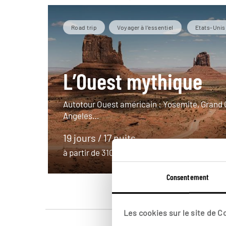
Road trip
Voyager à l’essentiel
Etats-Unis
L’Ouest mythique
Autotour Ouest américain : Yosemite, Grand
Angeles…
19 jours / 17 nuits
à partir de 3100€
Consentement
Les cookies sur le site de 