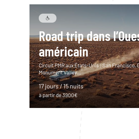
Road trip dans l’Oue
américain
Circuit PMR aux États-Unis : San Francisco,
Monument Valley…
17 jours / 15 nuits
à partir de 3900€