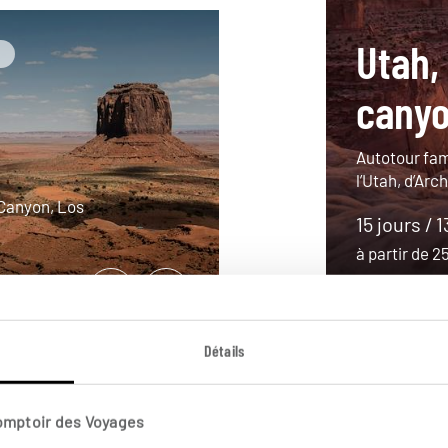
Utah,
cany
Autotour fam
l’Utah, d’Arc
 Canyon, Los
15 jours / 1
à partir de 
Détails
Comptoir des Voyages