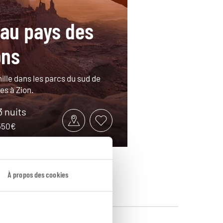
 au pays des
ons
ille dans les parcs du sud de
hes à Zion.
3 nuits
2550€
À propos des cookies