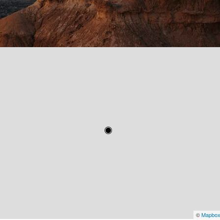
©
Mapbo