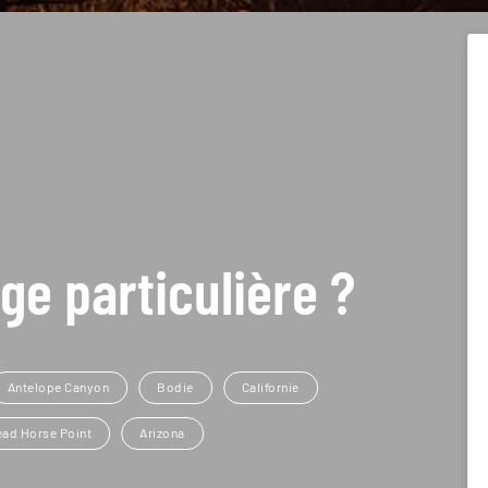
ge particulière ?
Antelope Canyon
Bodie
Californie
ead Horse Point
Arizona