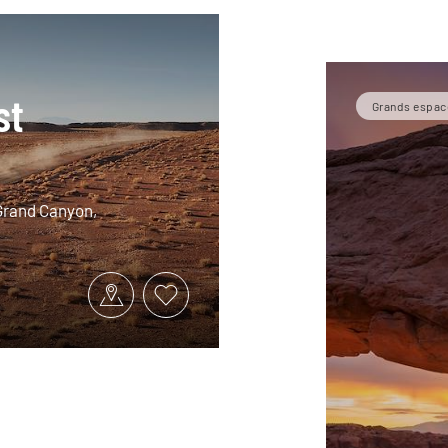
st
Grands espac
 Grand Canyon,