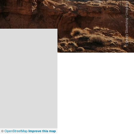
x
©
OpenStreetMap
Improve this map