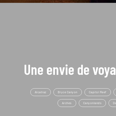
Une envie de voya
Alcatraz
Bryce Canyon
Capitol Reef
Arches
Canyonlands
D