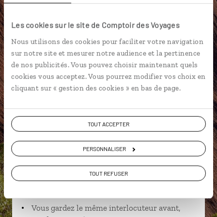
Kangourous
Bondi Beach
Les cookies sur le site de Comptoir des Voyages
Nous utilisons des cookies pour faciliter votre navigation
sur notre site et mesurer notre audience et la pertinence
de nos publicités. Vous pouvez choisir maintenant quels
Nadine,
cookies vous acceptez. Vous pourrez modifier vos choix en
spécialiste Australie
cliquant sur « gestion des cookies » en bas de page.
Suivez vos envies et demandez conseils à nos
spécialistes
TOUT ACCEPTER
Ils sauront organiser votre itinéraire au plus
PERSONNALISER
près de vos envies et de la réalité du pays.
Échangez en face à face ou depuis nos studios
TOUT REFUSER
connectés en agence, mais aussi par email ou
téléphone.
Vous gardez le même interlocuteur avant,