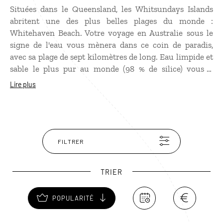
Situées dans le Queensland, les Whitsundays Islands
abritent une des plus belles plages du monde :
Whitehaven Beach. Votre
voyage en Australie
sous le
signe de l'eau vous mènera dans ce coin de paradis,
avec sa plage de sept kilomètres de long. Eau limpide et
sable le plus pur au monde (98 % de silice) vous y
attendent. Déclarées parc naturel et marin, les
Lire plus
Whitsundays Islands offrent un cadre époustouflant
pour des randonnées au coeur de cette nature
entièrement sauvage et préservée. C'est aussi l'occasion
de se laisser tenter par du snorkeling dans l'une des
baies de Hook Island, par exemple. Pour vous rendre
FILTRER
sur ces îles, empruntez un bateau à la journée à Airlie
Beach et Shute Harbour... ou programmez un circuit en
TRIER
voilier pour les découvrir en toute liberté. Vous
prolongerez votre périple en Australie par la
POPULARITÉ
découverte de la Grande Barrière de corail.