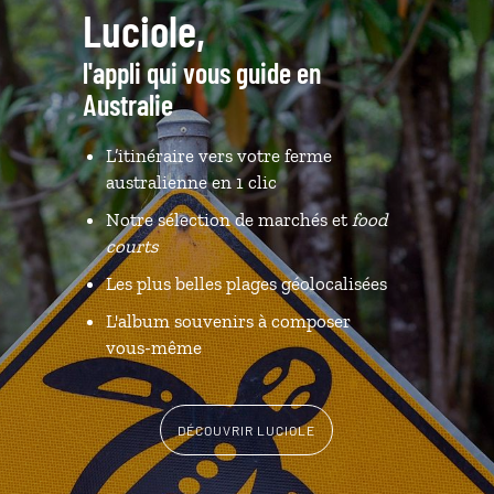
Luciole,
l'appli qui vous guide en
Australie
L’itinéraire vers votre ferme
australienne en 1 clic
Notre sélection de marchés et
food
courts
Les plus belles plages géolocalisées
L'album souvenirs à composer
vous-même
DÉCOUVRIR LUCIOLE