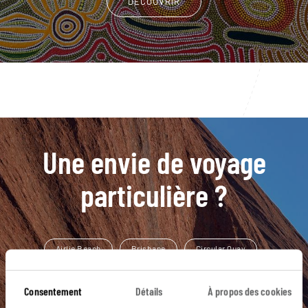
DÉCOUVRIR
Une envie de voyage
particulière ?
Airlie Beach
Brisbane
Circular Quay
Fraser Island
Hervey Bay
Cairns
Consentement
Détails
À propos des cookies
Forêts Primaires
Grande Barrière de Corail