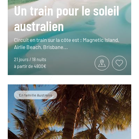
Un train pour le soleil
australien
Circuit en train sur la côte est : Magnetic Island,
Airlie Beach, Brisbane...
21 jours / 18 nuits
à partir de 4800€
En famille Australie