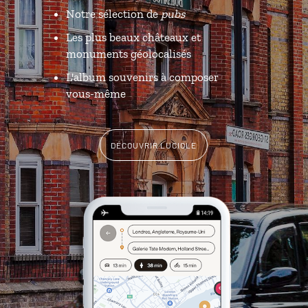
Notre sélection de
pubs
Les plus beaux châteaux et
monuments géolocalisés
L'album souvenirs à composer
vous-même
DÉCOUVRIR LUCIOLE