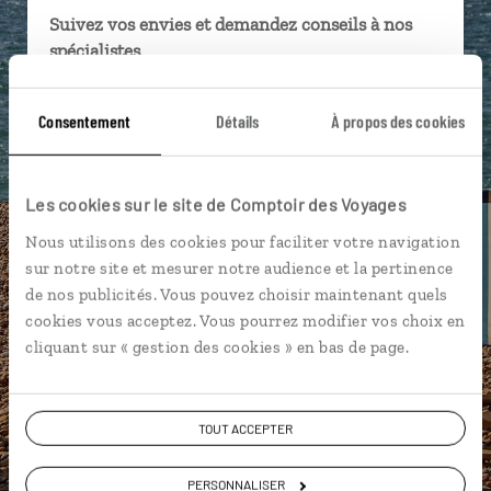
Suivez vos envies et demandez conseils à nos
spécialistes
Ils sauront organiser votre itinéraire au plus
Consentement
Détails
À propos des cookies
près de vos envies et de la réalité du pays.
Échangez en face à face ou depuis nos studios
connectés en agence, mais aussi par email ou
Les cookies sur le site de Comptoir des Voyages
téléphone.
Nous utilisons des cookies pour faciliter votre navigation
Vous gardez le même interlocuteur avant,
sur notre site et mesurer notre audience et la pertinence
pendant et après votre voyage.
de nos publicités. Vous pouvez choisir maintenant quels
cookies vous acceptez. Vous pourrez modifier vos choix en
cliquant sur « gestion des cookies » en bas de page.
DEMANDER UN DEVIS
TOUT ACCEPTER
ou
Construisez votre voyage avec un spécialiste
PERSONNALISER