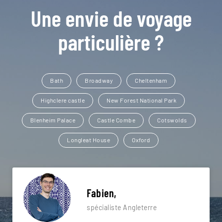
Une envie de voyage
particulière ?
Bath
Broadway
Cheltenham
Highclere castle
New Forest National Park
Blenheim Palace
Castle Combe
Cotswolds
Longleat House
Oxford
Fabien,
spécialiste Angleterre