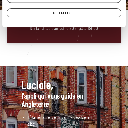
Angleterre
01 88 32 32 87
TOUT REFUSER
Du lundi au samedi de 09h30 à 18h30
Luciole,
l'appli qui vous guide en
Angleterre
L’itinéraire vers votre
B&B
en 1
clic