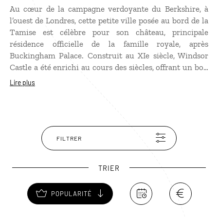
Au cœur de la campagne verdoyante du Berkshire, à
l’ouest de Londres, cette petite ville posée au bord de la
Tamise est célèbre pour son château, principale
résidence officielle de la famille royale, après
Buckingham Palace. Construit au XIe siècle, Windsor
Castle a été enrichi au cours des siècles, offrant un bon
aperçu des fastes de la monarchie anglaise. À voir
Lire plus
absolument, la chapelle Saint-Georges, lieu de
sépulture de nombreux souverains et d’aristocrates,
dont Henry VIII et sa troisième femme, Jane Seymour. À
quelques pas du château, le très select collège d’Eton
mérite une visite pour son style Perpendicular
FILTRER
particulièrement abouti.
TRIER
POPULARITÉ