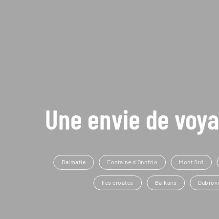
Une envie de voya
Dalmatie
Fontaine d'Onofrio
Mont Srd
Iles croates
Balkans
Dubrov