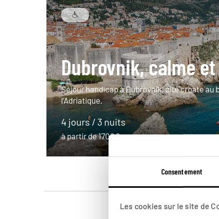
Dubrovnik, calme et
Séjour handicap à Dubrovnik, cité croate au 
l’Adriatique.
4 jours / 3 nuits
à partir de 1700€
Consentement
Les cookies sur le site de 