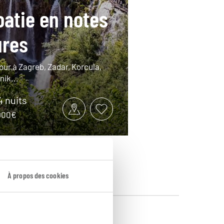
oatie en notes
ures
our à Zagreb, Zadar, Korcula,
nik...
14 nuits
2900€
À propos des cookies