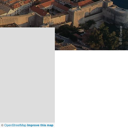
x
©
OpenStreetMap
Improve this map