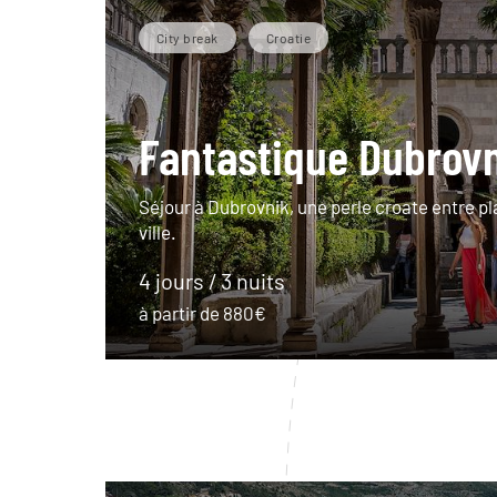
City break
Croatie
Fantastique Dubrov
Séjour à Dubrovnik, une perle croate entre pla
ville.
4 jours / 3 nuits
à partir de 880€