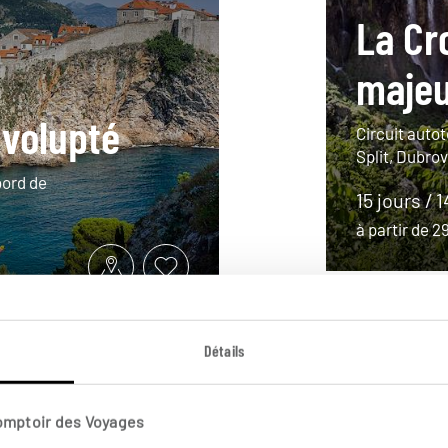
La Cr
maje
 volupté
Circuit autot
Split, Dubrov
bord de
15 jours / 
à partir de 
Détails
Comptoir des Voyages