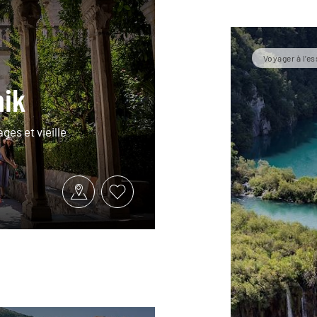
Voyager à l’es
nik
ges et vieille