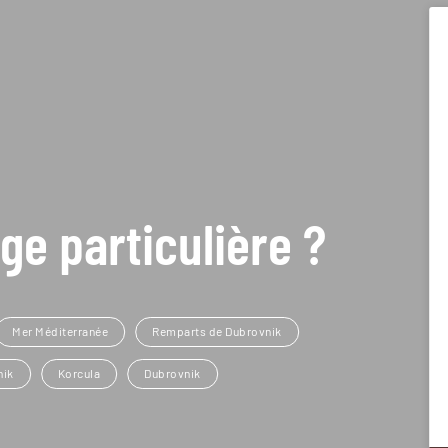
ge particulière ?
Mer Méditerranée
Remparts de Dubrovnik
nik
Korcula
Dubrovnik