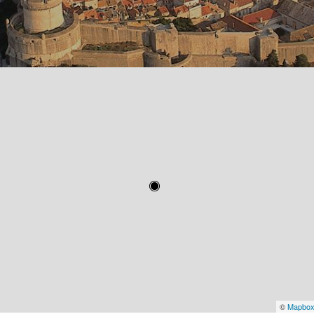
©
Mapbo