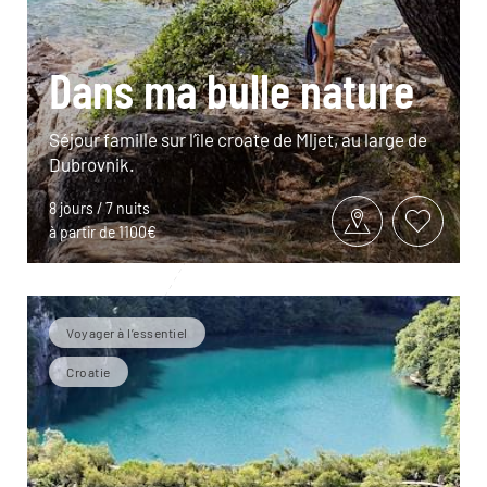
Dans ma bulle nature
Séjour famille sur l’île croate de Mljet, au large de
Dubrovnik.
8 jours / 7 nuits
à partir de 1100€
Voyager à l’essentiel
Croatie