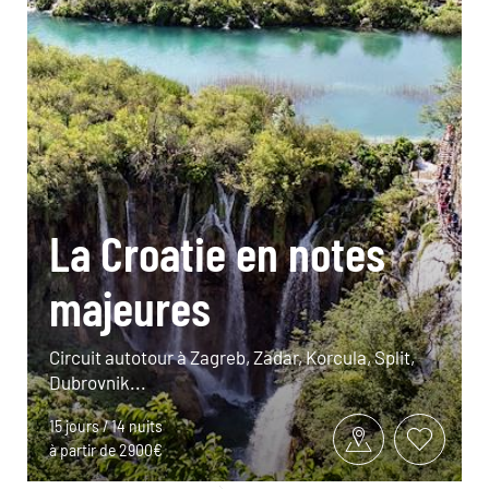
La Croatie en notes
majeures
Circuit autotour à Zagreb, Zadar, Korcula, Split,
Dubrovnik...
15 jours / 14 nuits
à partir de 2900€