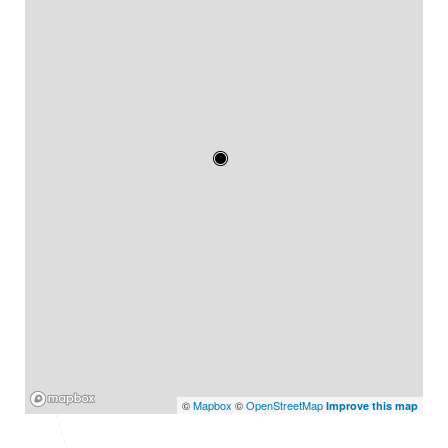
Mapbox
©
Mapbox
©
OpenStreetMap
Improve this map