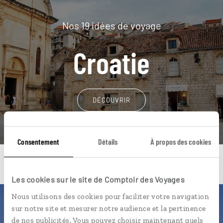
Nos 19 idées de voyage
Croatie
DÉCOUVRIR
Consentement
Détails
À propos des cookies
Les cookies sur le site de Comptoir des Voyages
Nous utilisons des cookies pour faciliter votre navigation
Une envie de voyage
sur notre site et mesurer notre audience et la pertinence
de nos publicités. Vous pouvez choisir maintenant quels