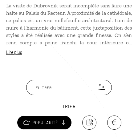
La visite de Dubrovnik serait incomplète sans faire une
halte au Palais du Recteur. A proximité de la cathédrale,
ce palais est un vrai millefeuille architectural. Loin de
nuire à l’harmonie du bâtiment, cette juxtaposition des
styles a été réalisée avec une grande finesse. On s’en
rend compte à peine franchi la cour intérieure où
cohabitent un splendide portique Renaissance, une
Lire plus
fontaine gothique et un escalier à balustrade,
typiquement baroque. L’étage abrite un musée dédié à
l’histoire de ville. On en profitera pour admirer les très
belles vues sur la cathédrale et les toits.
FILTRER
TRIER
POPULARITÉ