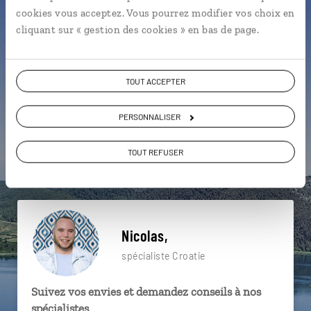
particulière ?
cookies vous acceptez. Vous pourrez modifier vos choix en
cliquant sur « gestion des cookies » en bas de page.
Dalmatie
Fontaine d'Onofrio
Mer Méditerranée
TOUT ACCEPTER
Balkans
Dubrovnik
Iles croates
Lokrum
PERSONNALISER
Palais du Recteur
Quartier de Babin Kuk
TOUT REFUSER
Dubrovnik
Nicolas,
spécialiste Croatie
Suivez vos envies et demandez conseils à nos
spécialistes