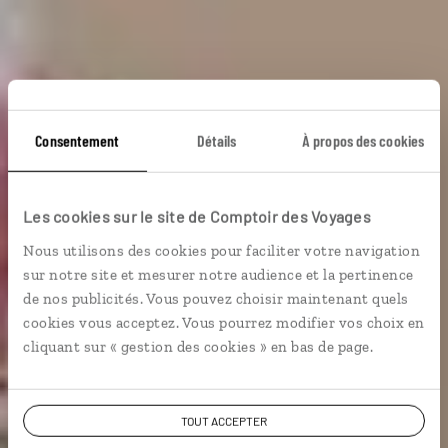
Un ticket pour le
Consentement
Détails
À propos des cookies
Danemark
Les cookies sur le site de Comptoir des Voyages
Nous utilisons des cookies pour faciliter votre navigation
Circuit train Danemark : Copenhague, Odense, Aarhus,
sur notre site et mesurer notre audience et la pertinence
Ribe.
de nos publicités. Vous pouvez choisir maintenant quels
cookies vous acceptez. Vous pourrez modifier vos choix en
En train
cliquant sur « gestion des cookies » en bas de page.
TOUT ACCEPTER
Voir les 91 avis sur les voyages au Danemark