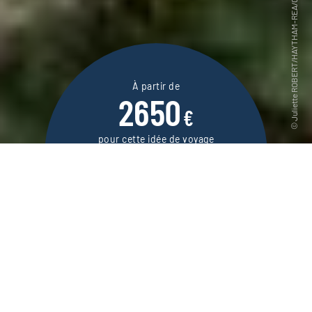
À partir de
2650
€
pour cette idée de voyage
12 jours / 11 nuits
DEMANDER UN DEVIS