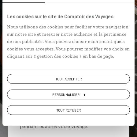
Les cookies sur le site de Comptoir des Voyages
Nous utilisons des cookies pour faciliter votre navigation
David,
sur notre site et mesurer notre audience et la pertinence
spécialiste Danemark
de nos publicités. Vous pouvez choisir maintenant quels
cookies vous acceptez. Vous pourrez modifier vos choix en
Suivez vos envies et demandez conseils à nos
cliquant sur « gestion des cookies » en bas de page.
spécialistes
Ils sauront organiser votre itinéraire au plus
TOUT ACCEPTER
près de vos envies et de la réalité du pays.
Échangez en face à face ou depuis nos studios
PERSONNALISER
connectés en agence, mais aussi par email ou
téléphone.
TOUT REFUSER
Vous gardez le même interlocuteur avant,
pendant et après votre voyage.