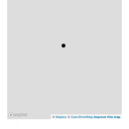
Mapbox
©
Mapbox
©
OpenStreetMap
Improve this map