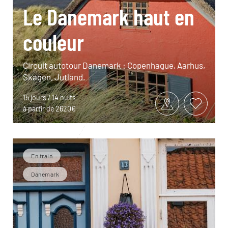
Le Danemark haut en
couleur
Circuit autotour Danemark : Copenhague, Aarhus,
Skagen, Jutland.
15 jours / 14 nuits
à partir de 2620€
En train
Danemark