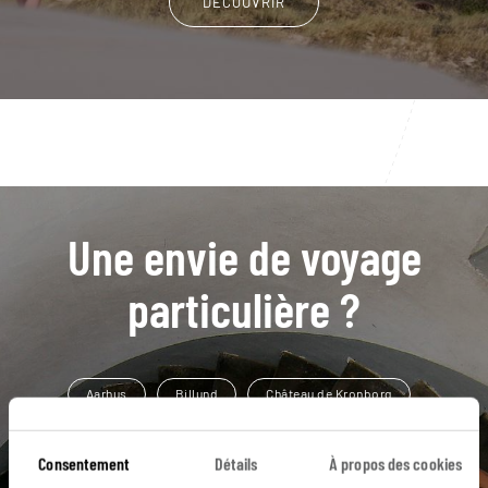
DÉCOUVRIR
Une envie de voyage
particulière ?
Aarhus
Billund
Château de Kronborg
Den Gamle By
Esbjerg
Canal de Nyhavn
Consentement
Détails
À propos des cookies
Elbe
Hambourg
Jutland
Amalienborg