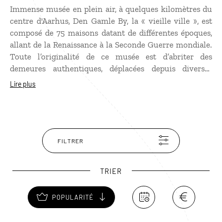
Immense musée en plein air, à quelques kilomètres du
centre d'Aarhus, Den Gamle By, la « vieille ville », est
composé de 75 maisons datant de différentes époques,
allant de la Renaissance à la Seconde Guerre mondiale.
Toute l’originalité de ce musée est d’abriter des
demeures authentiques, déplacées depuis diverses
régions, offrant un voyage au Danemark dans l'histoire
Lire plus
et les traditions du pays. Des ruelles pavées tracées
entre les maisons, permettent la reconstitution d'une
ville typique d'autrefois. Sympathique balade menant
au moulin à eau, à l’ancienne poste ou à l’atelier du
gantier avant de pouvoir goûter une pâtisserie
FILTRER
ancienne dans une presque authentique boulangerie
d'époque !
TRIER
POPULARITÉ