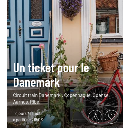
Un ticket pour le
Danemark
Circuit train Danemark : Copenhague, Odense,
Aarhus, Ribe.
12 jours / 11 nuits
à partir de 2650€