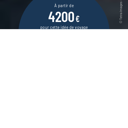
À partir de
4200
€
pour cette idée de voyage
14 jours / 12 nuits
DEMANDER UN DEVIS
Un autotour hors des sentiers battus dans le
Nord-Ouest américain, du parc national de
Glacier aux îles San Juan.