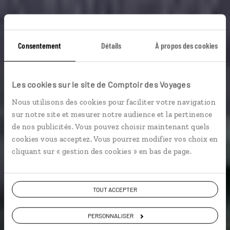
Consentement
Détails
À propos des cookies
Glaciers à pic et
orques du Pacifique
Les cookies sur le site de Comptoir des Voyages
Nous utilisons des cookies pour faciliter votre navigation
Circuit autotour des Rocheuses à l’océan Pacifique.
sur notre site et mesurer notre audience et la pertinence
de nos publicités. Vous pouvez choisir maintenant quels
cookies vous acceptez. Vous pourrez modifier vos choix en
Voyager en décalé
cliquant sur « gestion des cookies » en bas de page.
Voir les 1070 avis sur les voyages aux Etats-
TOUT ACCEPTER
Unis
PERSONNALISER
VOIR LA GALERIE PHOTOS