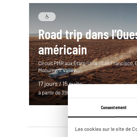
Road trip dans l’Oue
américain
Circuit PMR aux États-Unis : San Francisco,
Monument Valley…
17 jours / 15 nuits
à partir de 3900€
Consentement
Les cookies sur le site de 