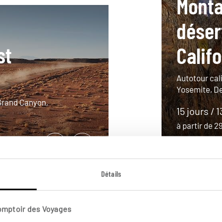
Monta
déser
st
Calif
Autotour cal
Yosemite, D
 Grand Canyon,
15 jours / 1
à partir de 
Détails
Comptoir des Voyages