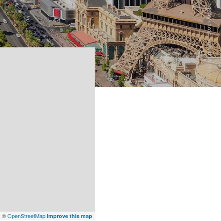
x
©
OpenStreetMap
Improve this map