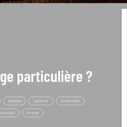
ge particulière ?
Alcatraz
Californie
Golden Gate
ollywood
Arizona