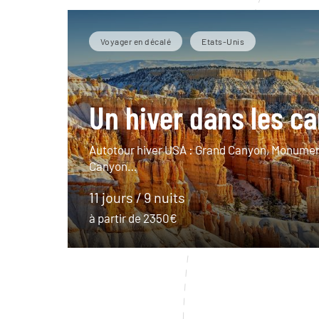
Voyager en décalé
Etats-Unis
Un hiver dans les c
Autotour hiver USA : Grand Canyon, Monument
Canyon…
11 jours / 9 nuits
à partir de 2350€