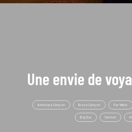
Une envie de voya
Antelope Canyon
Bryce Canyon
Far West
Big Sur
Carmel
H