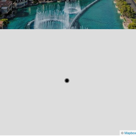
©
Mapbo