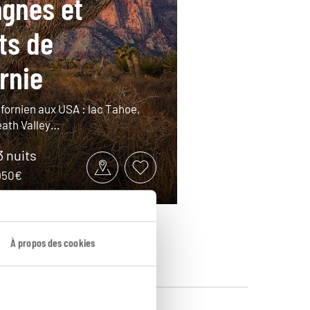
gnes et
ts de
ornie
ifornien aux USA : lac Tahoe,
eath Valley…
3 nuits
2950€
À propos des cookies