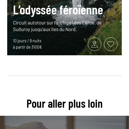
L’odyssée féroïenne
Circuit autotour sur l’archipel des Féroé, de
Suðuroy jusqu’aux îles du Nord.
10 jours / 9 nuits
à partir de 3100€
Pour aller plus loin