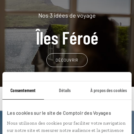
Nos 3 idées de voyage
Îles Féroé
DÉCOUVRIR
Consentement
Détails
À propos des cookies
Les cookies sur le site de Comptoir des Voyages
Nous utilisons des cookies pour faciliter votre navigation
Une envie de voyage
sur notre site et mesurer notre audience et la pertinence