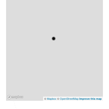
Mapbox
©
Mapbox
©
OpenStreetMap
Improve this map