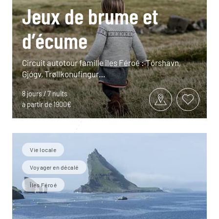
Jeux de brume et
d’écume
Circuit autotour famille îles Féroé : Tórshavn,
Gjógv, Trøllkonufingur…
8 jours / 7 nuits
à partir de 1900€
Vie locale
Voyager en décalé
Îles Féroé