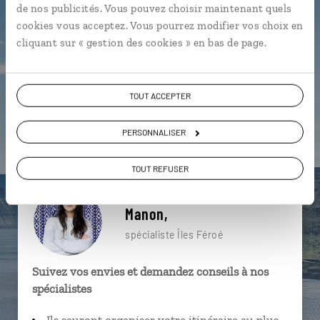
de nos publicités. Vous pouvez choisir maintenant quels
particulière ?
cookies vous acceptez. Vous pourrez modifier vos choix en
cliquant sur « gestion des cookies » en bas de page.
Gjogv
Île de Bordoy
Île de Kunoy
Bour
TOUT ACCEPTER
Île d’Eysturoy
Île de Streymoy
Ásmundarstakkur
PERSONNALISER
Île de Kalsoy
Île de Suduroy
Île d’Eysturoy
TOUT REFUSER
Manon,
spécialiste Îles Féroé
Suivez vos envies et demandez conseils à nos
spécialistes
Ils sauront organiser votre itinéraire au plus