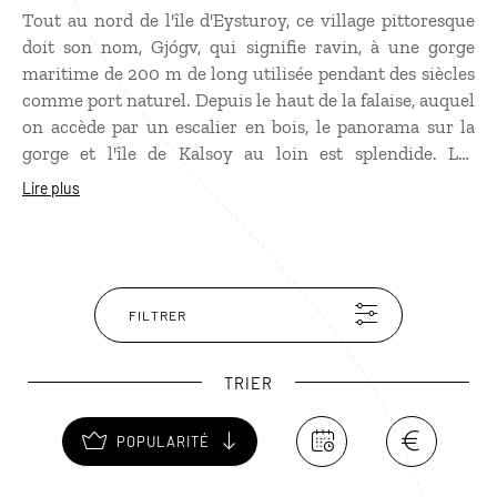
Tout au nord de l'île d'Eysturoy, ce village pittoresque
doit son nom, Gjógv, qui signifie ravin, à une gorge
maritime de 200 m de long utilisée pendant des siècles
comme port naturel. Depuis le haut de la falaise, auquel
on accède par un escalier en bois, le panorama sur la
gorge et l'île de Kalsoy au loin est splendide. Les
macareux moines, qui nichent au cœur du ravin,
Lire plus
peuvent être observés en été.
FILTRER
TRIER
POPULARITÉ