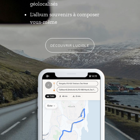
géolocalisés
L'album souvenirs à composer
vous-même
DÉCOUVRIR LUCIOLE