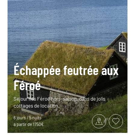
Échappée feutrée aux
Féroé
Séjour îles Féroé hors-saison, dans de jolis
cottages de location.
6 jours / 5 nuits
à partir de 1750€