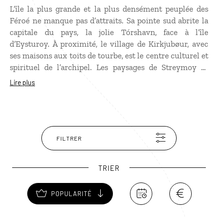
L’île la plus grande et la plus densément peuplée des
Féroé ne manque pas d’attraits. Sa pointe sud abrite la
capitale du pays, la jolie Tórshavn, face à l’île
d’Eysturoy. À proximité, le village de Kirkjubøur, avec
ses maisons aux toits de tourbe, est le centre culturel et
spirituel de l’archipel. Les paysages de Streymoy se
prêtent à de belles randonnées, comme à Saksun au
Lire plus
nord-ouest ou à Tjørnuvík, surplombant une baie d’où
l’on aperçoit les célèbres stacks, le Géant et la Sorcière.
Autre incontournable, une excursion en bateau
jusqu’aux falaises vertigineuses de Vestmanna et leurs
grottes mystérieuses, où nichent sternes arctiques,
FILTRER
guillemots, fulmars, mouettes, pétrels et macareux aux
couleurs vives.
TRIER
POPULARITÉ