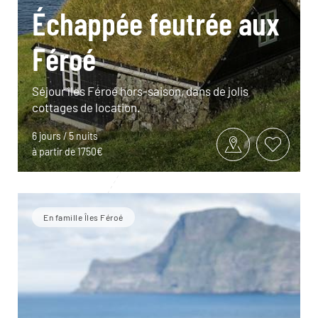
Échappée feutrée aux
Féroé
Séjour îles Féroé hors-saison, dans de jolis
cottages de location.
6 jours / 5 nuits
à partir de 1750€
En famille Îles Féroé