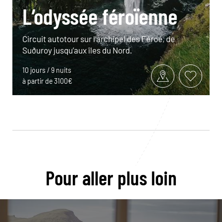
L’odyssée féroïenne
Circuit autotour sur l’archipel des Féroé, de
Suðuroy jusqu’aux îles du Nord.
10 jours / 9 nuits
à partir de 3100€
Pour aller plus loin