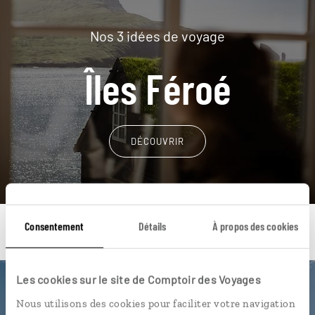
Nos 3 idées de voyage
Îles Féroé
DÉCOUVRIR
Consentement
Détails
À propos des cookies
Les cookies sur le site de Comptoir des Voyages
Une envie de voyage
Nous utilisons des cookies pour faciliter votre navigation