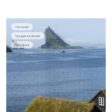
Vie locale
Voyager en décalé
Îles Féroé