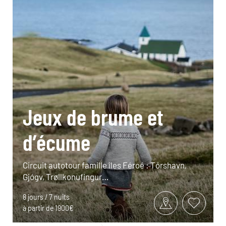
Jeux de brume et
d’écume
Circuit autotour famille îles Féroé : Tórshavn,
Gjógv, Trøllkonufingur…
8 jours / 7 nuits
à partir de 1900€