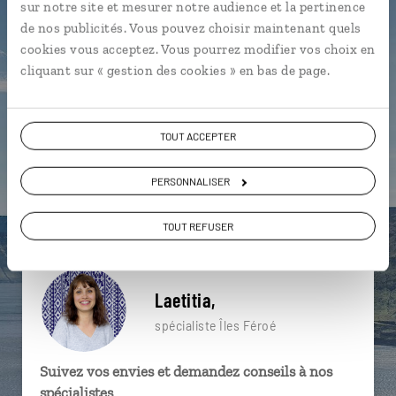
sur notre site et mesurer notre audience et la pertinence
particulière ?
de nos publicités. Vous pouvez choisir maintenant quels
cookies vous acceptez. Vous pourrez modifier vos choix en
cliquant sur « gestion des cookies » en bas de page.
Bour
Gjogv
Île de Bordoy
Île d’Eysturoy
Île de Kalsoy
Île de Streymoy
Ásmundarstakkur
TOUT ACCEPTER
Île de Kunoy
Île de Suduroy
PERSONNALISER
Falaises de Vestmanna
TOUT REFUSER
Laetitia,
spécialiste Îles Féroé
Suivez vos envies et demandez conseils à nos
spécialistes