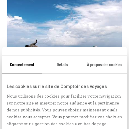
Des Indes aux
Consentement
Détails
À propos des cookies
Maldives
Les cookies sur le site de Comptoir des Voyages
Circuit entre le Sud de l’Inde et les plages
Nous utilisons des cookies pour faciliter votre navigation
paradisiaques des Maldives.
sur notre site et mesurer notre audience et la pertinence
de nos publicités. Vous pouvez choisir maintenant quels
13 jours / 12 nuits
cookies vous acceptez. Vous pourrez modifier vos choix en
à partir de 4300€
cliquant sur « gestion des cookies » en bas de page.