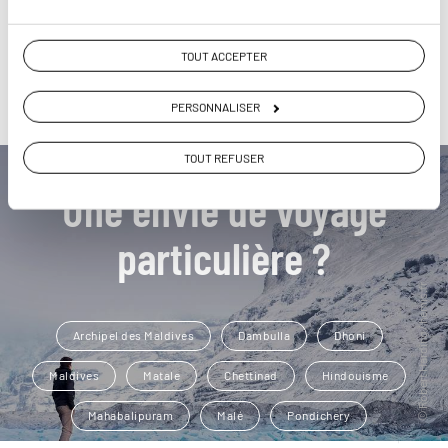
TOUT ACCEPTER
PERSONNALISER
TOUT REFUSER
Une envie de voyage
particulière ?
Archipel des Maldives
Dambulla
Dhoni
Maldives
Matale
Chettinad
Hindouisme
Mahabalipuram
Malé
Pondichery