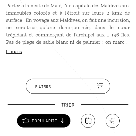
Partez à la visite de Malé, l’île-capitale des Maldives aux
immeubles colorés et à l’étroit sur leurs 2 km2 de
surface ! En voyage aux Maldives, on fait une incursion,
ne serait-ce qu’une demi-journée, dans le cœur
trépidant et commerçant de l’archipel aux 1 196 îles.
Pas de plage de sable blanc ni de palmier : on marche
dans ses rues animées jalonnées de bars et d’échoppes
Lire plus
en prenant garde aux mobylettes ! On visite l’ancienne
mosquée du Vendredi et ses murs de corail, on se
promène dans le parc du Sultan puis on jette un œil
aux collections des anciens souverains au musée
national…
FILTRER
TRIER
POPULARITÉ