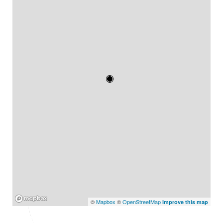
Mapbox
©
Mapbox
©
OpenStreetMap
Improve this map