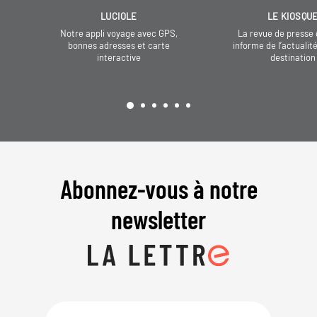
LUCIOLE
LE KIOSQU
Notre appli voyage avec GPS,
La revue de presse 
bonnes adresses et carte
informe de l’actualit
interactive
destination
Abonnez-vous à notre
newsletter