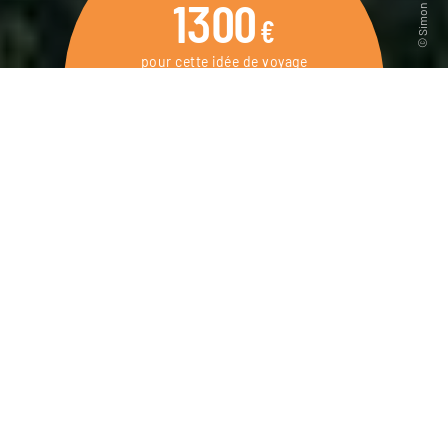
1300
€
pour cette idée de voyage
4 jours / 3 nuits
DEMANDER UN DEVIS
Week-end dans la campagne toscane, avec
un vol inoubliable en montgolfière au-dessus
des vignobles, cyprès et oliviers.