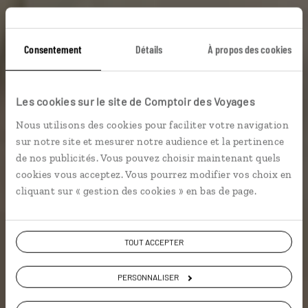
Consentement
Détails
À propos des cookies
La Toscane vue du
Les cookies sur le site de Comptoir des Voyages
ciel
Nous utilisons des cookies pour faciliter votre navigation
sur notre site et mesurer notre audience et la pertinence
Week-end dans la campagne toscane avec vol en
de nos publicités. Vous pouvez choisir maintenant quels
montgolfière.
cookies vous acceptez. Vous pourrez modifier vos choix en
cliquant sur « gestion des cookies » en bas de page.
Voir les 1548 avis sur les voyages en Italie
TOUT ACCEPTER
VOIR LA GALERIE PHOTOS
PERSONNALISER