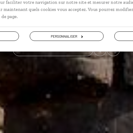
ur faciliter votre navigation sur notre site et mesurer notre audi
ir maintenant quels cookies vous acceptez. Vous pourrez modifier
Grands sites
Voyager en décalé
 de page.
Voir les 88 avis sur les voyages au Pérou
PERSONNALISER
VOIR LA GALERIE PHOTOS