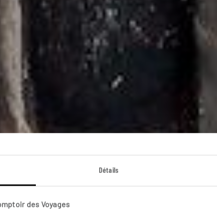
Le Pérou pré-inc
Détails
rcuit Lima et Nord péruvien : Chan Chan, Chiclayo, Kuel
Comptoir des Voyages