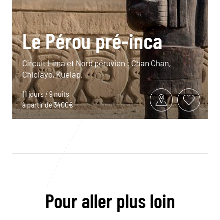
Le Pérou pré-inca
Circuit Lima et Nord péruvien : Chan Chan,
Chiclayo, Kuelap.
11 jours / 9 nuits
à partir de 3400€
Pour aller plus loin