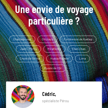
Une envie de voyage
particulière ?
Chachapoyas
Chiclayo
Forteresse de Kuelap
Jaen - Pérou
Miraflores
Chan Chan
Chute de Gocta
Huaca Rajada
Lima
Musée de l'Or
Cédric,
spécialiste Pérou