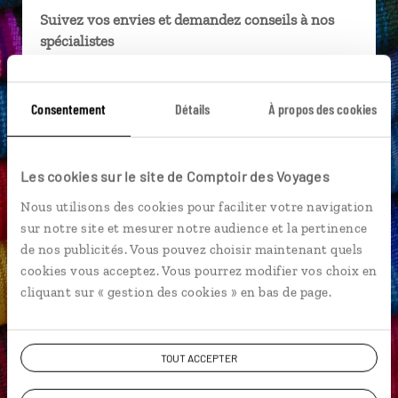
Suivez vos envies et demandez conseils à nos
spécialistes
Ils sauront organiser votre itinéraire au plus
près de vos envies et de la réalité du pays.
Consentement
Détails
À propos des cookies
Échangez en face à face ou depuis nos studios
connectés en agence, mais aussi par email ou
téléphone.
Les cookies sur le site de Comptoir des Voyages
Vous gardez le même interlocuteur avant,
Nous utilisons des cookies pour faciliter votre navigation
pendant et après votre voyage.
sur notre site et mesurer notre audience et la pertinence
de nos publicités. Vous pouvez choisir maintenant quels
cookies vous acceptez. Vous pourrez modifier vos choix en
cliquant sur « gestion des cookies » en bas de page.
DEMANDER UN DEVIS
TOUT ACCEPTER
ou
Construisez votre voyage avec un spécialiste Pérou