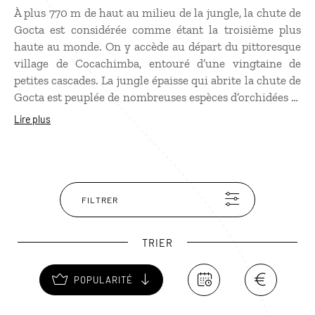
À plus 770 m de haut au milieu de la jungle, la chute de
Gocta est considérée comme étant la troisième plus
haute au monde. On y accède au départ du pittoresque
village de Cocachimba, entouré d’une vingtaine de
petites cascades. La jungle épaisse qui abrite la chute de
Gocta est peuplée de nombreuses espèces d’orchidées et
de broméliacées. Des singes et des toucans y ont élu
Lire plus
domicile. Une fois sur place, la brume et le vacarme de
l’eau sont impressionnants. N’oubliez pas de prendre un
Kway et un sac étanche pour votre appareil photo !
FILTRER
TRIER
POPULARITÉ