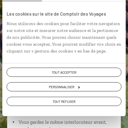
Anse Royale - Mahé
Anse Takamaka - Mahé
Les cookies sur le site de Comptoir des Voyages
Nous utilisons des cookies pour faciliter votre navigation
sur notre site et mesurer notre audience et la pertinence
de nos publicités. Vous pouvez choisir maintenant quels
Ingrid,
cookies vous acceptez. Vous pourrez modifier vos choix en
spécialiste Seychelles
cliquant sur « gestion des cookies » en bas de page.
Suivez vos envies et demandez conseils à nos
spécialistes
TOUT ACCEPTER
Ils sauront organiser votre itinéraire au plus
PERSONNALISER
près de vos envies et de la réalité du pays.
Échangez en face à face ou depuis nos studios
TOUT REFUSER
connectés en agence, mais aussi par email ou
téléphone.
Vous gardez le même interlocuteur avant,