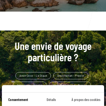
Une envie de voyage
particulière ?
Anse Coco - La Digue
Anse Kerlan - Praslin
Anse Lazio - Praslin
Anse Possession - Praslin
Anse Source d'Argent - La Digue
Anse Côte d'Or - Praslin
Consentement
Détails
À propos des cookies
Anse La Blague - Praslin
Anse Marron - La Digue