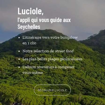
Luciole,
l'appli qui vous guide aux
Seychelles
L’itinéraire vers votre bungalow
en 1 clic
Notre sélection de
street food
Les plus belles plages géolocalisées
L'album souvenirs à composer
vous-même
DÉCOUVRIR LUCIOLE