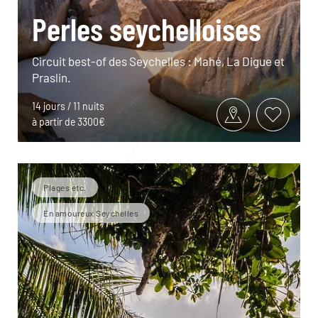
Perles seychelloises
Circuit best-of des Seychelles : Mahé, La Digue et
Praslin.
14 jours / 11 nuits
à partir de 3300€
Plages etc.
En amoureux Seychelles