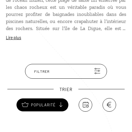
de l’océan Indien, cette plage de sable fin enserrée par
les chaos rocheux est un véritable paradis où vous
pourrez profiter de baignades inoubliables dans des
piscines naturelles, ou encore crapahuter à l’intérieur
des rochers. Située sur l’île de La Digue, elle est à
environ deux heures de marche de l’anse Source
Lire plus
d’Argent mais un guide est préférable pour y accéder en
toute sécurité. La balade est superbe mais le chemin
n’est pas aménagé et certains endroits sont bien
escarpés.
FILTRER
TRIER
POPULARITÉ