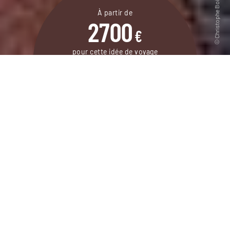
À partir de
2700
€
pour cette idée de voyage
16 jours / 13 nuits
DEMANDER UN DEVIS
Un itinéraire atypique au centre et au sud du
Vietnam avec une belle escapade à moto et
autres expériences locales.