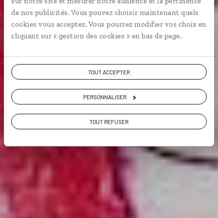
sur notre site et mesurer notre audience et la pertinence
de nos publicités. Vous pouvez choisir maintenant quels
Vie locale
cookies vous acceptez. Vous pourrez modifier vos choix en
cliquant sur « gestion des cookies » en bas de page.
Voir les 240 avis sur les voyages au Vietnam
TOUT ACCEPTER
PERSONNALISER
VOIR LA GALERIE PHOTOS
TOUT REFUSER