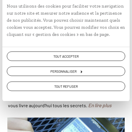
Nous utilisons des cookies pour faciliter votre navigation
sur notre site et mesurer notre audience et la pertinence
de nos publicités. Vous pouvez choisir maintenant quels
cookies vous acceptez. Vous pourrez modifier vos choix en
cliquant sur « gestion des cookies » en bas de page.
TOUT ACCEPTER
PÉRÉGRINATIONS
PERSONNALISER
Port Renfrew, le secret de Vancouver
Partie en road trip dans l'Ouest canadien, Manon a fait
TOUT REFUSER
étape sur l'île de Vancouver. Elle y a découvert Port
Renfrew, un village aux airs de bout du monde, dont elle
En lire plus
vous livre aujourd'hui tous les secrets.
© Manon Pointeaux