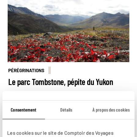
couleurs d'automne - © Manon Pointeaux
PÉRÉGRINATIONS
Le parc Tombstone, pépite du Yukon
Cap sur le Yukon au Canada pour une découverte du
parc national de Tombstone. Surnommé « la Patagonie
du Nord », on aime son côté wild et ses nombreux
Consentement
Détails
À propos des cookies
En lire plus
sentiers de randonnées.
© Manon Pointeaux
Les cookies sur le site de Comptoir des Voyages