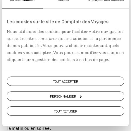
L'usine géothermique Svartsengi © Frédéric Botton
7
Les cookies sur le site de Comptoir des Voyages
Nous utilisons des cookies pour faciliter votre navigation
sur notre site et mesurer notre audience et la pertinence
de nos publicités. Vous pouvez choisir maintenant quels
cookies vous acceptez. Vous pourrez modifier vos choix en
Le Blue Lagoon, must de la
cliquant sur « gestion des cookies » en bas de page.
péninsule de Reykjanes
TOUT ACCEPTER
Qui ne connaît pas le
Blue Lagoon
n'a jamais fait de
voyage en Islande. Ses eaux laiteuses perdues dans un
PERSONNALISER
douillet brouillard de nuages de vapeur invitent à la
détente. Le lieu est autant apprécié des Islandais que
TOUT REFUSER
des voyageurs. Je vous recommande d'y passer
plusieurs heures et dans la mesure du possible, d'arriver
la matin ou en soirée.