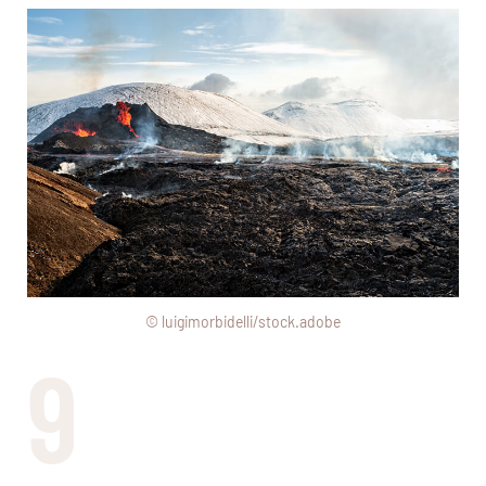
© luigimorbidelli/stock.adobe
9