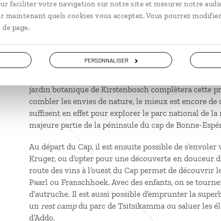
ur faciliter votre navigation sur notre site et mesurer notre audi
ir maintenant quels cookies vous acceptez. Vous pourrez modifier
Le Cap et sa région
constituent souvent le point de d
 de page.
Pour apprécier la situation idéale du Cap, entre océ
montagne de la Table, accessible à tous grâce à un tél
vue y est à couper le souffle et on a alors qu’une seul
PERSONNALISER
partir à la rencontre des Captoniens devant les maiso
café du quartier de Woodstock ou sur la plage du qua
jardin botanique de Kirstenbosch complètera cette 
combler les envies de nature, le mieux est encore de 
suffisent en effet pour explorer le parc national de l
majeure partie de la péninsule du cap de Bonne-Espé
Au départ du Cap, il est ensuite possible de s’envoler 
Kruger, ou d’opter pour une découverte en douceur 
route des vins à l’ouest du Cap permet de découvrir l
Paarl ou Franschhoek. Avec des enfants, on se tourne
d’autruche. Il est aussi possible d’emprunter la super
un
rest camp
du parc de Tsitsikamma ou saluer les él
d’Addo.