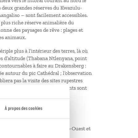
lera vers le littoral courant au nord le
les deux grandes réserves du Kwazulu-
ngaliso – sont facilement accessibles.
la plus riche réserve animalière du
ionne des paysages de rêve : plages et
es animaux.
ple plus à l’intérieur des terres, là où
es d’altitude (Thabana Ntlenyana, point
ncontournables à faire au Drakensberg :
e autour du pic Cathédral ; l’observation
liera pas la visite des sites rupestres
ar les San. Les plus intéressants sont
 Battle Cave).
À propos des cookies
es provinces du Cap-Nord, du Cap-Ouest et
u Sud.