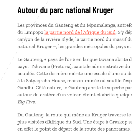
Autour du parc national Kruger
Les provinces du Gauteng et du Mpumalanga, autrefoi
du Limpopo
la partie nord de l’Afrique du Sud
. S’y d
canyon de la rivière Blyde, la partie nord du massif d
national Kruger –, les grandes métropoles du pays et
Le Gauteng, « pays de l’or » en langue tswana abrite d
pays : Tshwane (Pretoria), capitale administrative du 
peuplée. Cette dernière mérite une escale d’une ou de
à la Satyagraha House, maison-musée où souffle l’espri
Gandhi. Côté nature, le Gauteng abrite le superbe parc
autour du cratère d’un volcan éteint et abrite quel
Big Five
.
Du Gauteng, la route qui mène au Kruger traverse le
plus visitées d’Afrique du Sud. Une étape à Graskop 
en effet le point de départ de la route des panoramas