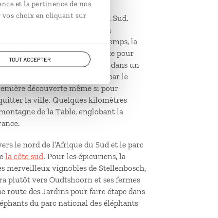
ence et la pertinence de nos
 vos choix en cliquant sur
épart d’un voyage en Afrique du Sud.
an et montagnes, le sommet de la
éphérique, est idéal. Par beau temps, la
e envie : redescendre au plus vite pour
TOUT ACCEPTER
ns colorées du quartier malais, dans un
rtier de Camps Bay. Un détour par le
première découverte même si pour
quitter la ville. Quelques kilomètres
a montagne de la Table, englobant la
rance.
vers le nord de l’Afrique du Sud et le parc
de
la côte sud
. Pour les épicuriens, la
es merveilleux vignobles de Stellenbosch,
ra plutôt vers Oudtshoorn et ses fermes
be route des Jardins pour faire étape dans
éphants du parc national des éléphants