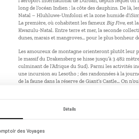
l’aéroport international de Durban, depuis lequel on fi
long de l’océan Indien : la côte des dauphins. De là, 
Natal – Hluhluwe-Umfolozi et la zone humide d’iSima
La première, où cohabitent les fameux
Big Five
, est 
Kwazulu-Natal. Entre terre et mer, la seconde collect
dunes, marais et mangroves… pour le plus bonheur d
Les amoureux de montagne orienteront plutôt leur péri
le massif du Drakensberg se hisse jusqu’à 3 482 mètr
culminant de l’Afrique du Sud). Parmi les activités i
une incursion au Lesotho ; des randonnées à la journé
de la faune dans la réserve de Giant’s Castle… On n’oub
témoignant de l’occupation ancienne du Drakensberg p
situés dans la réserve de Giant’s Castle (Main Cave et
Détails
Le Cap et les provinces voisines
Déserts, océans et métropoles où il fait bon vivre, l
Comptoir des Voyages
du Cap-Est combinent tous les plaisirs de l’Afrique d