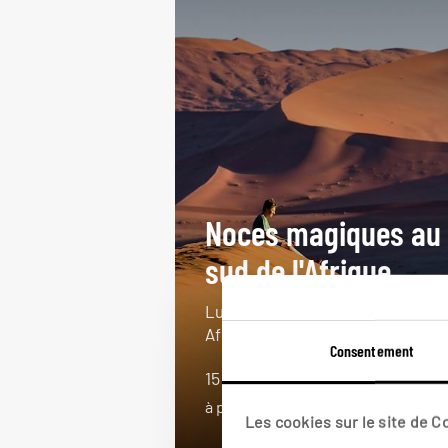
Noces magiques au
sud de l'Afrique
Lune de miel Namibie, Zimbabwe,
Afrique du Sud et Mozambique.
Consentement
15 jours / 12 nuits
à partir de 5100€
Les cookies sur le site de 