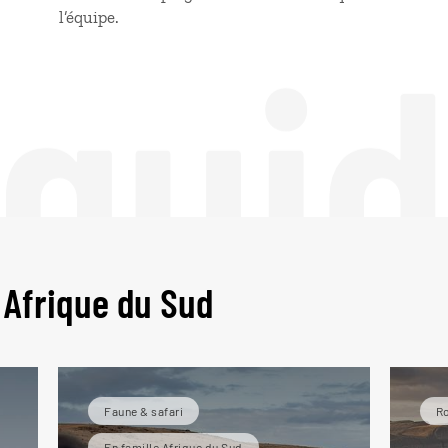
 gui
l’équipe.
 Afrique du Sud
Faune & safari
Ro
En famille Afrique du Sud