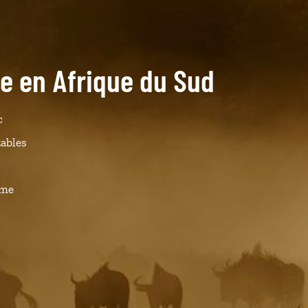
de en Afrique du Sud
c
tables
ême