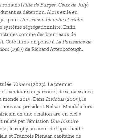
s romans (
Fille de Burger
,
Ceux de July
)
urant sa détention. Alors exilé en
nger pour
Une saison blanche et sèche
 le système ségrégationniste. Enfin,
victimes comme des bourreaux de
). Côté films, on pense à
La Puissance de
edom
(1987) de Richard Attenborough.
itulée
Vaincre
(2023). Le premier
é et candeur son parcours, de sa naissance
du monde 2019. Dans
Invictus
(2009), le
du nouveau président Nelson Mandela lors
fricain en une « nation arc-en-ciel »
t relaté par l’émission
Une histoire
ks, le rugby au cœur de l’apartheid »
la et François Pienaar, capitaine de