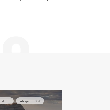
de
ad trip
Afrique du Sud