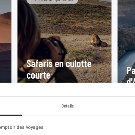
Safaris en culotte
P
courte
d'
Circuit enfants Afrique du Sud :
Pilanesberg, Madikwe,
Aut
Johannesburg.
Esw
Détails
10 jours / 7 nuits
17 j
à partir de 2600€
à pa
Comptoir des Voyages