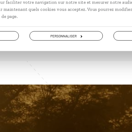
ur faciliter votre navigation sur notre site et mesurer notre audi
ir maintenant quels cookies vous acceptez. Vous pourrez modifier
 de page.
VOIR NOS 19 IDÉES DE VOYAGE EN AFRIQUE DU SUD
PERSONNALISER