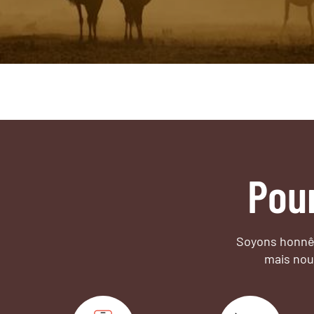
Pou
Soyons honnêt
mais nou