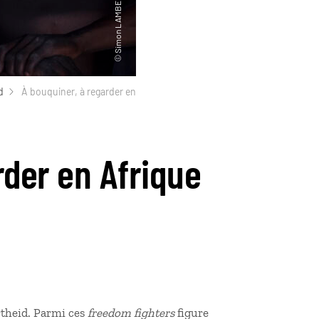
d
À bouquiner, à regarder en
rder en Afrique
rtheid. Parmi ces
freedom fighters
figure