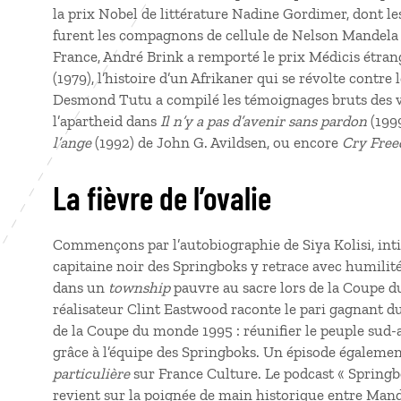
la prix Nobel de littérature Nadine Gordimer, dont le
furent les compagnons de cellule de Nelson Mandela d
France, André Brink a remporté le prix Médicis étra
(1979), l’histoire d’un Afrikaner qui se révolte contre
Desmond Tutu a compilé les témoignages bruts des 
l’apartheid dans
Il n’y a pas d’avenir sans pardon
(1999
l’ange
(1992) de John G. Avildsen, ou encore
Cry Fre
La fièvre de l’ovalie
Commençons par l’autobiographie de Siya Kolisi, int
capitaine noir des Springboks y retrace avec humilit
dans un
township
pauvre au sacre lors de la Coupe 
réalisateur Clint Eastwood raconte le pari gagnant 
de la Coupe du monde 1995 : réunifier le peuple sud-a
grâce à l’équipe des Springboks. Un épisode égalemen
particulière
sur France Culture. Le podcast « Springbo
revient sur la poignée de main historique entre Mande