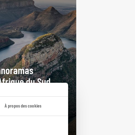
anoramas
Afrique du Sud
otour en Afrique du Sud et au
atini, du Cap à Johannesburg.
À propos des cookies
ours / 14 nuits
rtir de 2600€