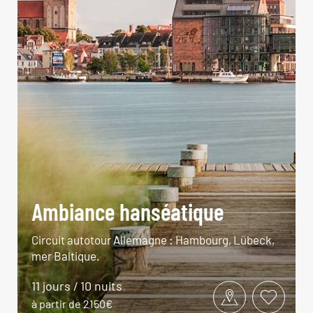
Ambiance hanséatique
Circuit autotour Allemagne : Hambourg, Lübeck,
mer Baltique.
11 jours / 10 nuits
à partir de 2150€