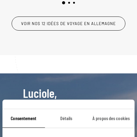
VOIR NOS 12 IDÉES DE VOYAGE EN ALLEMAGNE
Luciole,
l'appli qui vous guide en
Allemagne
Consentement
Détails
À propos des cookies
L’itinéraire vers votre
gasthof
en 1
clic