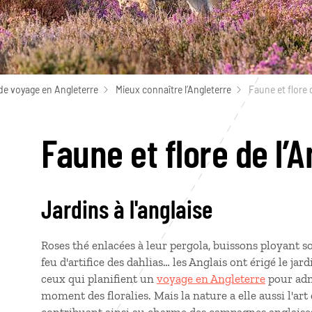
de voyage en Angleterre
Mieux connaître l’Angleterre
Faune et flore 
Faune et flore de l’
Jardins à l'anglaise
Roses thé enlacées à leur pergola, buissons ployant so
feu d'artifice des dahlias… les Anglais ont érigé le j
ceux qui planifient un
voyage en Angleterre
pour admi
moment des floralies. Mais la nature a elle aussi l'ar