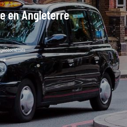
de en Angleterre
géolocalisés
ême