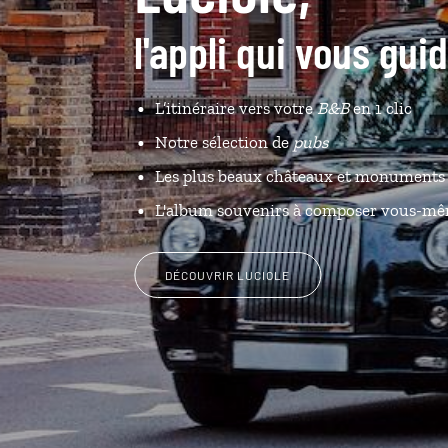
l'appli qui vous gui
L’itinéraire vers votre
B&B
en 1 clic
Notre sélection de
pubs
Les plus beaux châteaux et monuments 
L'album souvenirs à composer vous-m
DÉCOUVRIR LUCIOLE