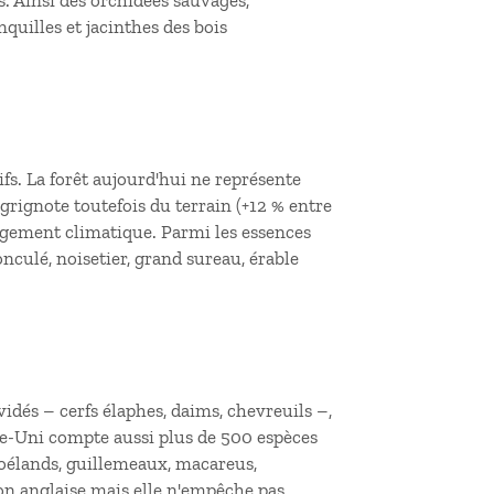
. Ainsi des orchidées sauvages,
nquilles et jacinthes des bois
fs. La forêt aujourd'hui ne représente
grignote toutefois du terrain (+12 % entre
gement climatique. Parmi les essences
culé, noisetier, grand sureau, érable
idés – cerfs élaphes, daims, chevreuils –,
me-Uni compte aussi plus de 500 espèces
goélands, guillemeaux, macareus,
ion anglaise mais elle n'empêche pas