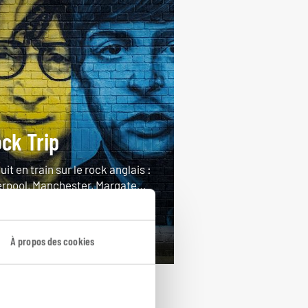
ck Trip
uit en train sur le rock anglais :
erpool, Manchester, Margate…
ours / 11 nuits
rtir de 2750€
À propos des cookies