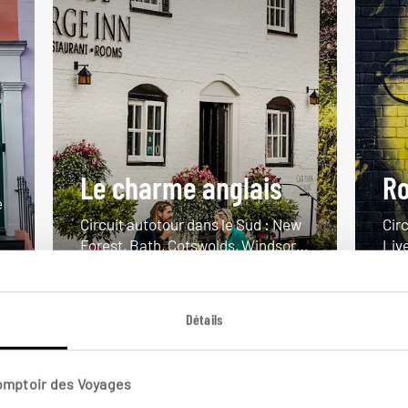
Le charme anglais
Ro
e
Circuit autotour dans le Sud : New
Circ
Forest, Bath, Cotswolds, Windsor…
Liv
9 jours / 7 nuits
12 j
à partir de 1350€
à pa
Détails
Comptoir des Voyages