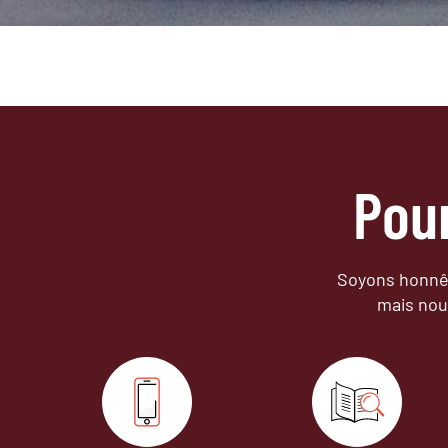
Pou
Soyons honnêt
mais nou