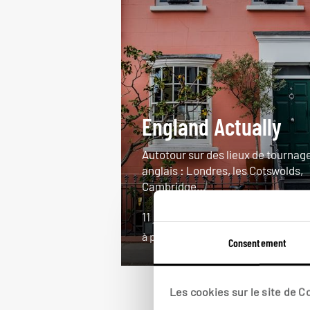
England Actually
Autotour sur des lieux de tournag
anglais : Londres, les Cotswolds,
Cambridge…
11 jours / 10 nuits
à partir de 2600€
Consentement
Les cookies sur le site de 