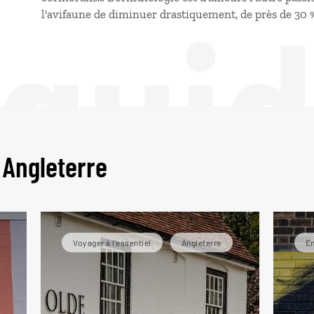
 gui
l'avifaune de diminuer drastiquement, de près de 30 
 Angleterre
Voyager à l’essentiel
Angleterre
En