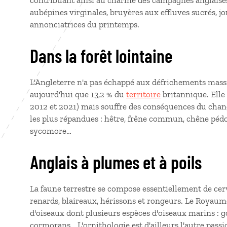
contribuant ainsi au charme des campagnes anglaises
aubépines virginales, bruyères aux effluves sucrés, jo
annonciatrices du printemps.
Dans la forêt lointaine
L'Angleterre n'a pas échappé aux défrichements massi
aujourd'hui que 13,2 % du
territoire
britannique. Elle 
2012 et 2021) mais souffre des conséquences du chan
les plus répandues : hêtre, frêne commun, chêne pédon
sycomore…
Anglais à plumes et à poils
La faune terrestre se compose essentiellement de cerv
renards, blaireaux, hérissons et rongeurs. Le Royau
d'oiseaux dont plusieurs espèces d'oiseaux marins : 
cormorans… L'ornithologie est d'ailleurs l'autre pass