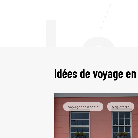
Le
Idées de voyage en
Voyager en décalé
Angleterre