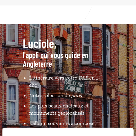
Luciole,
l'appli qui vous guide en
Angleterre
L’itinéraire vers votre
B&B
en 1
clic
Notre sélection de
pubs
Les plus beaux châteaux et
monuments géolocalisés
L'album souvenirs à composer
vous-même