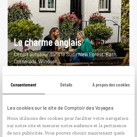
Le charme anglais
Circuit autotour dans le Sud : New Forest, Bath,
Cotswolds, Windsor…
9 jours / 7 nuits
à partir de 1350€
Consentement
Détails
À propos des cookies
Les cookies sur le site de Comptoir des Voyages
Nous utilisons des cookies pour faciliter votre navigation
VOIR NOS 7 IDÉES DE VOYAGE EN ANGLETERRE
sur notre site et mesurer notre audience et la pertinence
de nos publicités. Vous pouvez choisir maintenant quels