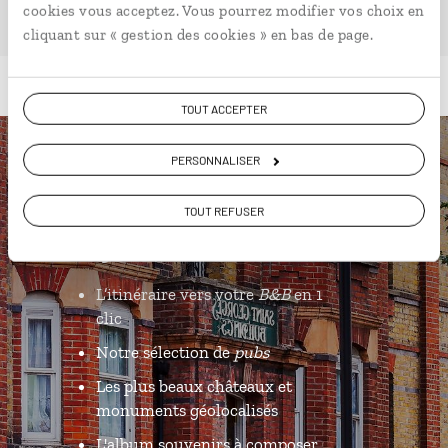
cookies vous acceptez. Vous pourrez modifier vos choix en
cliquant sur « gestion des cookies » en bas de page.
TOUT ACCEPTER
PERSONNALISER
Luciole,
l'appli qui vous guide en
TOUT REFUSER
Angleterre
L’itinéraire vers votre
B&B
en 1
clic
Notre sélection de
pubs
Les plus beaux châteaux et
monuments géolocalisés
L'album souvenirs à composer