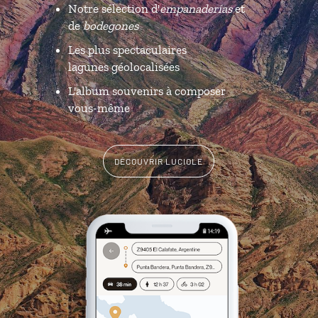
Notre sélection d'
empanaderías
et
de
bodegones
Les plus spectaculaires
lagunes géolocalisées
L'album souvenirs à composer
vous-même
DÉCOUVRIR LUCIOLE