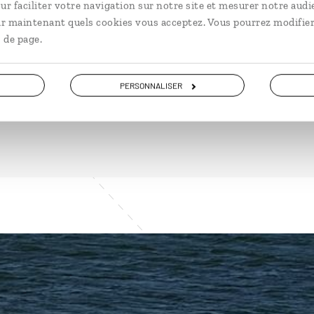
à partir de 2900€
à pa
ur faciliter votre navigation sur notre site et mesurer notre audi
ir maintenant quels cookies vous acceptez. Vous pourrez modifier
 de page.
PERSONNALISER
VOIR NOS 11 IDÉES DE VOYAGE AU BRÉSIL