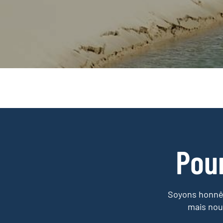
Pou
Soyons honnêt
mais nou