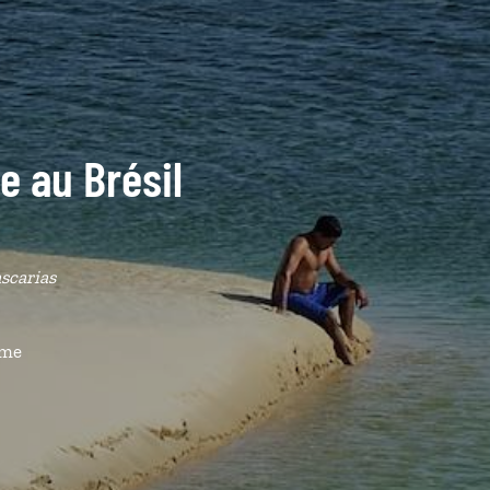
de au Brésil
scarias
ême