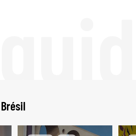
 gui
Brésil