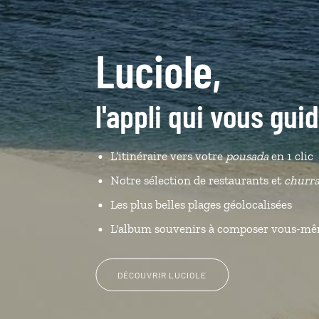
Luciole,
l'appli qui vous gui
L’itinéraire vers votre
pousada
en 1 clic
Notre sélection de restaurants et
churra
Les plus belles plages géolocalisées
L'album souvenirs à composer vous-m
DÉCOUVRIR LUCIOLE