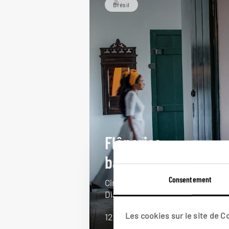
Brésil
Flâneries
bahianaises
Consentement
Circuit Brésil : Bahia, Chapada
Diamantina, plages d’Imbassai.
Les cookies sur le site de 
12 jours / 10 nuits