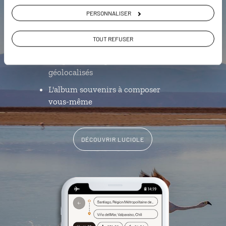
L’itinéraire vers votre lodge en 1
PERSONNALISER
clic
TOUT REFUSER
Notre sélection de vignobles
Les plus beaux parcs naturels
géolocalisés
L'album souvenirs à composer
vous-même
DÉCOUVRIR LUCIOLE