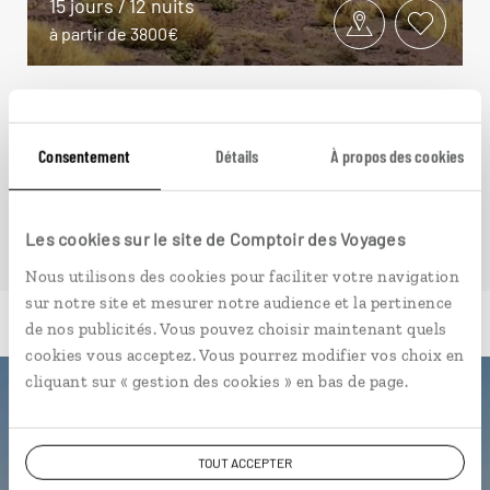
15 jours / 12 nuits
à partir de 3800€
Consentement
Détails
À propos des cookies
VOIR NOS 12 IDÉES DE VOYAGE AU CHILI
Les cookies sur le site de Comptoir des Voyages
Nous utilisons des cookies pour faciliter votre navigation
sur notre site et mesurer notre audience et la pertinence
de nos publicités. Vous pouvez choisir maintenant quels
cookies vous acceptez. Vous pourrez modifier vos choix en
cliquant sur « gestion des cookies » en bas de page.
Luciole,
l'appli qui vous guide au Chili
TOUT ACCEPTER