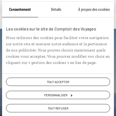
Consentement
Détails
À propos des cookies
Les cookies sur le site de Comptoir des Voyages
Nous utilisons des cookies pour faciliter votre navigation
Luciole,
sur notre site et mesurer notre audience et la pertinence
de nos publicités. Vous pouvez choisir maintenant quels
l'appli qui vous guide au Chili
cookies vous acceptez. Vous pourrez modifier vos choix en
cliquant sur « gestion des cookies » en bas de page.
L’itinéraire vers votre lodge en 1
clic
Notre sélection de vignobles
TOUT ACCEPTER
Les plus beaux parcs naturels
PERSONNALISER
géolocalisés
L'album souvenirs à composer
TOUT REFUSER
vous-même