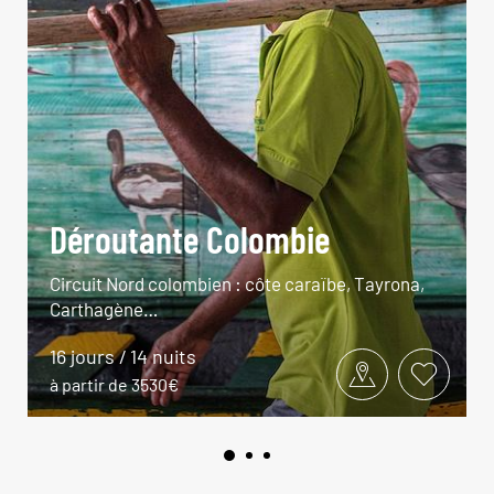
Déroutante Colombie
Circuit Nord colombien : côte caraïbe, Tayrona,
Carthagène…
16 jours / 14 nuits
à partir de 3530€