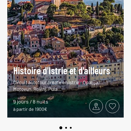
Histoire d'Istrie et d'ailleurs
Circuit autotour croate en Istrie : Opatija,
Motovun, Rovinj, Pula…
9 jours / 8 nuits
à partir de 1900€