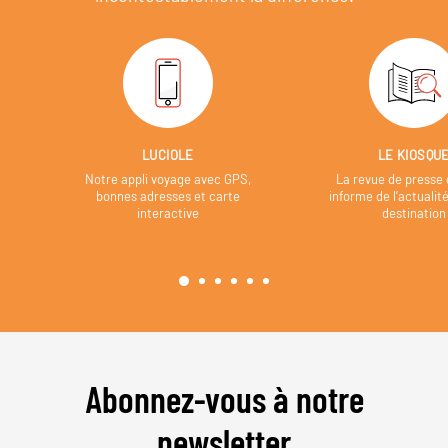
LUCIOLE
LE KIOSQU
Notre appli voyage avec GPS,
La revue de presse 
bonnes adresses et carte
informe de l’actualit
interactive
destination
Abonnez-vous à notre
newsletter