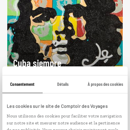
Cuba siempre
Autotour Ouest cubain : villes coloniales, Viñales,
Topes de Collantes...
Consentement
Détails
À propos des cookies
13 jours / 11 nuits
à partir de 2600€
Les cookies sur le site de Comptoir des Voyages
Nous utilisons des cookies pour faciliter votre navigation
sur notre site et mesurer notre audience et la pertinence
de nos publicités. Vous pouvez choisir maintenant quels