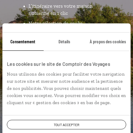
L’itinéraire vers votre maison
nubienne en 1 clic
Notre sélection de
souks
Les plus beaux temples
géolocalisés
Consentement
Détails
À propos des cookies
L'album souvenirs à composer
vous-même
Les cookies sur le site de Comptoir des Voyages
Nous utilisons des cookies pour faciliter votre navigation
DÉCOUVRIR LUCIOLE
sur notre site et mesurer notre audience et la pertinence
de nos publicités. Vous pouvez choisir maintenant quels
cookies vous acceptez. Vous pourrez modifier vos choix en
cliquant sur « gestion des cookies » en bas de page.
TOUT ACCEPTER