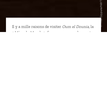
Il y a mille raisons de visiter
Oum el Dounia
, la
« Mère du Monde », fier surnom que donnent
les Égyptiens à leur pays. Descendre le fleuve
nourricier par excellence qu'est le Nil ou flâner
sur le littoral de la Mer Rouge. Visiter les
trésors patrimoniaux antiques et bien sûr,
apprendre à connaître les Égyptiens, ce peuple
généreux, fantasque, qui se plaît à rappeler aux
visiteurs qu'il est l'inventeur de tout (savon,
brosse à dents, parfum), ou presque ! Suivez le
guide pour préparer votre voyage en Égypte.
coordination : Virginie Romiguière
rédaction : Isabelle Bruno