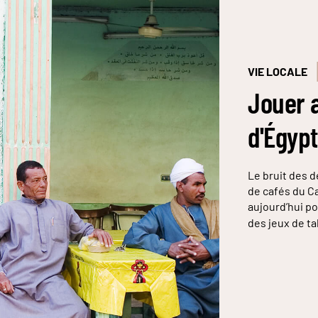
VIE LOCALE
Jouer a
d'Égyp
Le bruit des d
de cafés du Ca
aujourd’hui po
des jeux de t