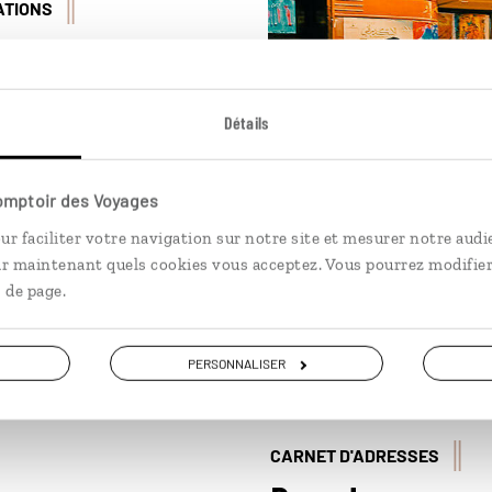
ATIONS
la perle du désert
ï
Détails
une tranquille bourgade du
ba, qui attire un nombre
e citadins égyptiens,
Comptoir des Voyages
 changer de vie. De hippie à
ur faciliter votre navigation sur notre site et mesurer notre audi
couvrez l'étonnante
ir maintenant quels cookies vous acceptez. Vous pourrez modifier
En lire plus
tion de Dahab.
 de page.
PERSONNALISER
CARNET D'ADRESSES