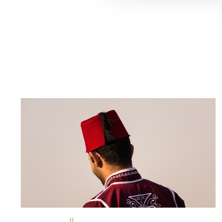
À bord du Steam Ship SS Sudan, les employés
portent toujours le fameux chapeau en feutre
rouge. © Milan Szypura