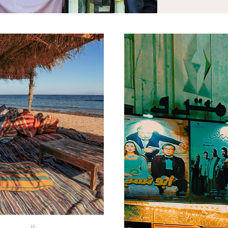
a Fedoryszyn/iStock
© Kyrillos Kamal/Unsplas