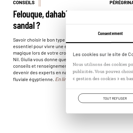
CONSEILS
PÉRÉGRIN
Felouque, dahabieh ou
Dahab, 
sandal ?
du Sina
Consentement
Savoir choisir le bon type de bateau est
Dahab est 
essentiel pour vivre une expérience
golfe d'Aqa
magique lors de votre croisière sur le
croissant d
Les cookies sur le site de 
Nil. Giulia vous donne quelques
désireux de
Nous utilisons des cookies po
conseils et renseignements pour
hipster, dé
publicités. Vous pouvez chois
devenir des experts en navigation
transforma
« gestion des cookies » en bas
En lire plus
fluviale égyptienne.
TOUT REFUSER