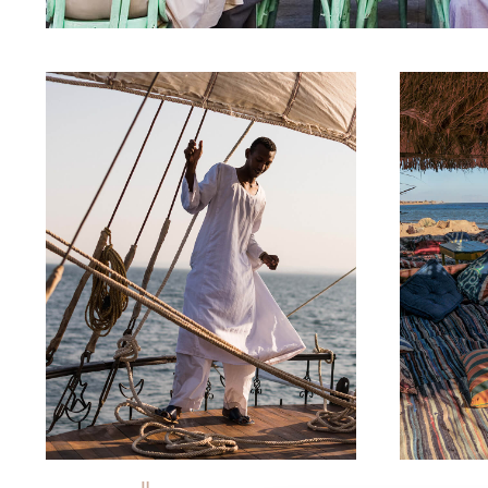
© Milan Szypura/Haytham-Réa
© Natalii