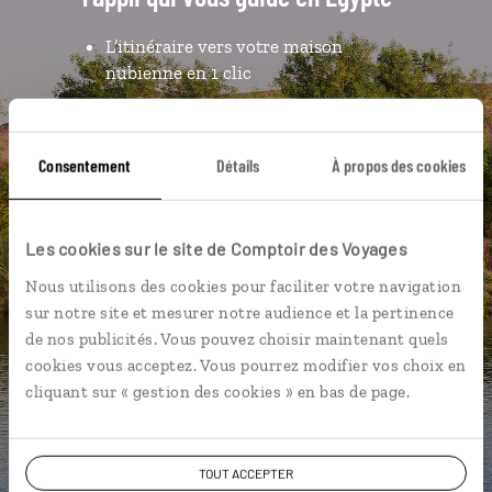
L’itinéraire vers votre maison
nubienne en 1 clic
Notre sélection de
souks
Les plus beaux temples
Consentement
Détails
À propos des cookies
géolocalisés
L'album souvenirs à composer
vous-même
Les cookies sur le site de Comptoir des Voyages
Nous utilisons des cookies pour faciliter votre navigation
sur notre site et mesurer notre audience et la pertinence
DÉCOUVRIR LUCIOLE
de nos publicités. Vous pouvez choisir maintenant quels
cookies vous acceptez. Vous pourrez modifier vos choix en
cliquant sur « gestion des cookies » en bas de page.
TOUT ACCEPTER