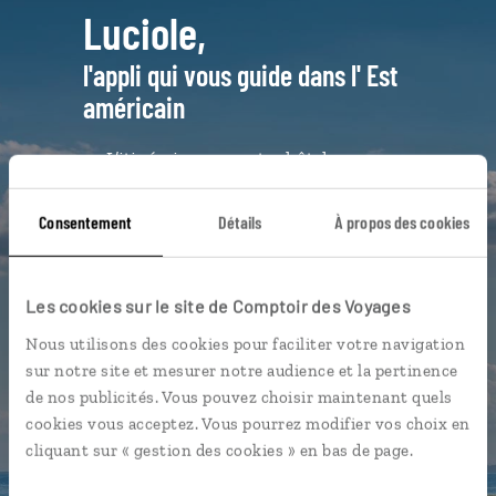
Luciole,
l'appli qui vous guide dans l' Est
américain
L’itinéraire vers votre hôtel en 1
clic
Notre sélection de
food truck
Consentement
Détails
À propos des cookies
Les plus beaux musées
géolocalisés
Les cookies sur le site de Comptoir des Voyages
L'album souvenirs à composer
Nous utilisons des cookies pour faciliter votre navigation
vous-même
sur notre site et mesurer notre audience et la pertinence
de nos publicités. Vous pouvez choisir maintenant quels
cookies vous acceptez. Vous pourrez modifier vos choix en
DÉCOUVRIR LUCIOLE
cliquant sur « gestion des cookies » en bas de page.