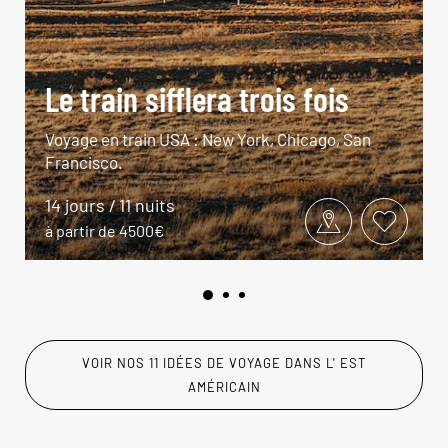
Le train sifflera trois fois
Voyage en train USA : New York, Chicago, San
Francisco.
14 jours / 11 nuits
à partir de 4500€
VOIR NOS 11 IDÉES DE VOYAGE DANS L' EST
AMÉRICAIN