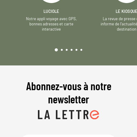
LUCIOLE
LE KIOSQU
Notre appli voyage avec GPS,
La revue de presse 
bonnes adresses et carte
informe de l’actualit
interactive
destination
Abonnez-vous à notre
newsletter