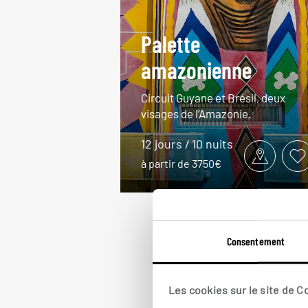
Palette
amazonienne
Circuit Guyane et Brésil, deux
visages de l’Amazonie.
12 jours / 10 nuits
à partir de 3750€
Consentement
Les cookies sur le site de 