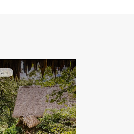
de
uyane