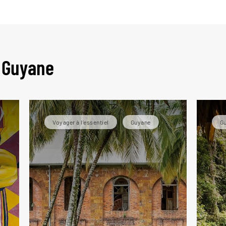
 gui
n Guyane
Voyager à l’essentiel
Guyane
G