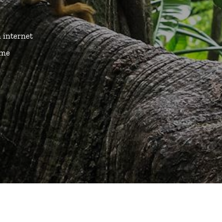
n internet
ême