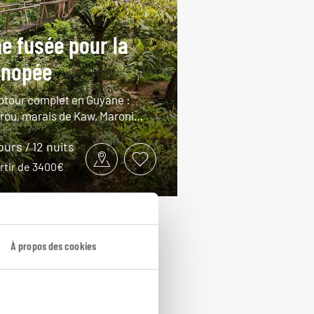
e fusée pour la
anopée
otour complet en Guyane :
rou, marais de Kaw, Maroni…
jours / 12 nuits
rtir de 3400€
À propos des cookies