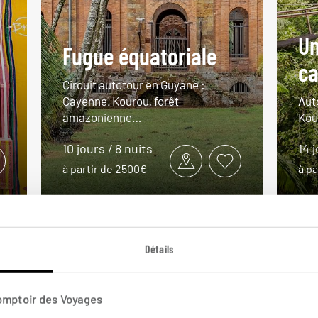
Un
Fugue équatoriale
c
Circuit autotour en Guyane :
Cayenne, Kourou, forêt
Aut
amazonienne…
Kou
10 jours / 8 nuits
14 
à partir de 2500€
à pa
Détails
VOIR NOS 3 IDÉES DE VOYAGE EN GUYANE
Comptoir des Voyages